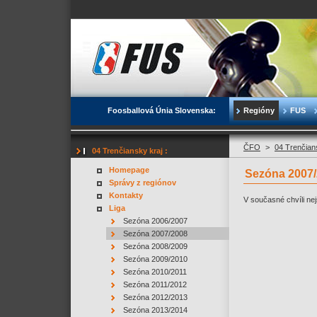
Foosballová Únia Slovenska:
Regióny
FUS
ČFO
>
04 Trenčian
04 Trenčiansky kraj :
Homepage
Sezóna 2007/
Správy z regiónov
Kontakty
V současné chvíli nej
Liga
Sezóna 2006/2007
Sezóna 2007/2008
Sezóna 2008/2009
Sezóna 2009/2010
Sezóna 2010/2011
Sezóna 2011/2012
Sezóna 2012/2013
Sezóna 2013/2014