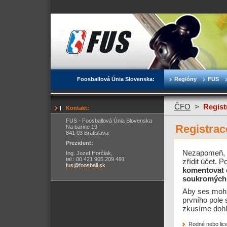
Foosballová Únia Slovenska:
Regióny
FUS
ČFO
>
Regist
Kontakt:
FUS - Foosballová Únia Slovenska
Registrac
Na barine 19
841 03 Bratislava
Prezident:
Nezapomeň, ž
Ing. Jozef Horčiak,
tel.: 00 421 905 209 491
zřídit účet. 
fus@foosball.sk
komentovat 
soukromých 
Aby ses mohl 
prvního pole 
zkusíme dohle
Rodné nebo lice