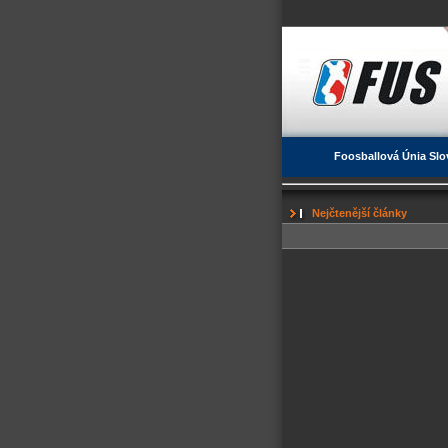
Foosballová Únia Slo
Nejčtenější články