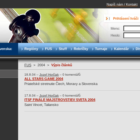
Napíš nám / Kontakt
Prihlásení hráči
Meno:
Heslo:
venska:
Regióny
FUS
Stuff
Rebríčky
Turnaje
Kalendár
Di
FUS
>
2004
>
Výpis článků
18.8.04 –
Jozef Horčiak
– 0 komentářů
ALL STARS GAME 2004
Priateľské stretnutie Čiech, Moravy a Slovenska
17.8.04 –
Jozef Horčiak
– 0 komentářů
ITSF FINÁLE MAJSTROVSTIEV SVETA 2004
Saint Vincet, Taliansko