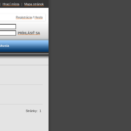
|
Hrací místa
|
Mapa stránok
Registrácia
/
Heslo
PRÍHLÁSIŤ SA
skusia
Stránky:
1