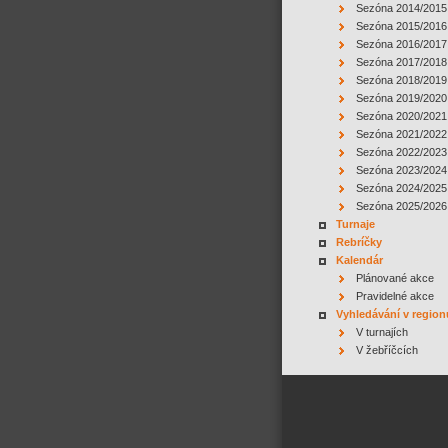
Sezóna 2014/2015
Sezóna 2015/2016
Sezóna 2016/2017
Sezóna 2017/2018
Sezóna 2018/2019
Sezóna 2019/2020
Sezóna 2020/2021
Sezóna 2021/2022
Sezóna 2022/2023
Sezóna 2023/2024
Sezóna 2024/2025
Sezóna 2025/2026
Turnaje
Rebríčky
Kalendár
Plánované akce
Pravidelné akce
Vyhledávání v region
V turnajích
V žebříčcích