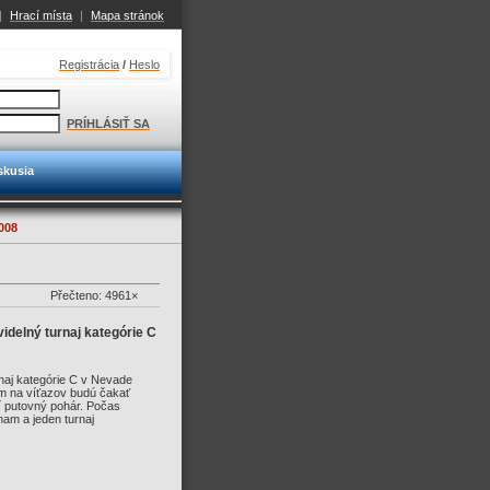
|
Hrací místa
|
Mapa stránok
Registrácia
/
Heslo
PRÍHLÁSIŤ SA
skusia
008
Přečteno: 4961×
idelný turnaj kategórie C
naj kategórie C v Nevade
m na víťazov budú čakať
í putovný pohár. Počas
nam a jeden turnaj