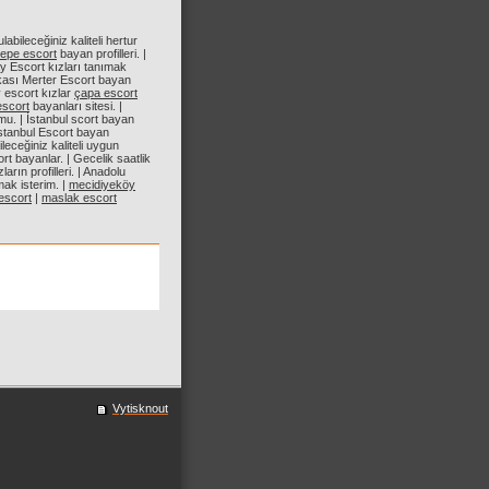
abileceğiniz kaliteli hertur
tepe escort
bayan profilleri. |
ray Escort kızları tanımak
akası Merter Escort bayan
 escort kızlar
çapa escort
escort
bayanları sitesi. |
mu. | İstanbul scort bayan
| İstanbul Escort bayan
ileceğiniz kaliteli uygun
t bayanlar. | Gecelik saatlik
ların profilleri. | Anadolu
mak isterim. |
mecidiyeköy
 escort
|
maslak escort
Vytisknout