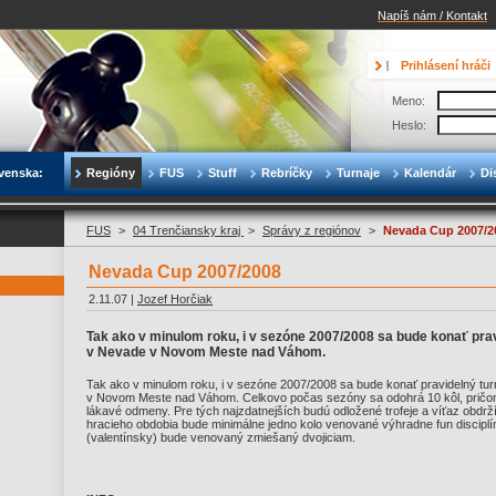
Napíš nám / Kontakt
Prihlásení hráči
Meno:
Heslo:
venska:
Regióny
FUS
Stuff
Rebríčky
Turnaje
Kalendár
Di
FUS
>
04 Trenčiansky kraj
>
Správy z regiónov
>
Nevada Cup 2007/2
Nevada Cup 2007/2008
2.11.07 |
Jozef Horčiak
Tak ako v minulom roku, i v sezóne 2007/2008 sa bude konať prav
v Nevade v Novom Meste nad Váhom.
Tak ako v minulom roku, i v sezóne 2007/2008 sa bude konať pravidelný tur
v Novom Meste nad Váhom. Celkovo počas sezóny sa odohrá 10 kôl, pričo
lákavé odmeny. Pre tých najzdatnejších budú odložené trofeje a víťaz obdrž
hracieho obdobia bude minimálne jedno kolo venované výhradne fun disciplí
(valentínsky) bude venovaný zmiešaný dvojiciam.