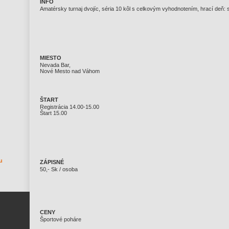
INFO
Amatérsky turnaj dvojíc, séria 10 kôl s celkovým vyhodnotením, hrací deň: 
MIESTO
Nevada Bar,
Nové Mesto nad Váhom
ŠTART
Registrácia 14.00-15.00
Štart 15.00
u
ZÁPISNÉ
50,- Sk / osoba
CENY
Športové poháre