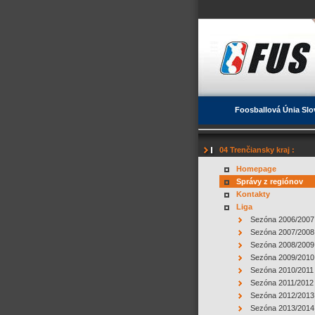
Foosballová Únia Slo
04 Trenčiansky kraj :
Homepage
Správy z regiónov
Kontakty
Liga
Sezóna 2006/2007
Sezóna 2007/2008
Sezóna 2008/2009
Sezóna 2009/2010
Sezóna 2010/2011
Sezóna 2011/2012
Sezóna 2012/2013
Sezóna 2013/2014