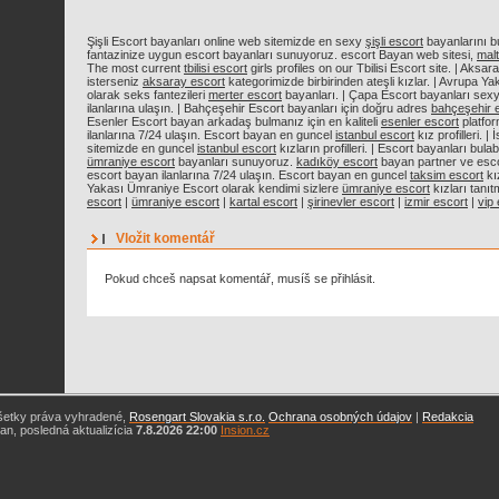
Şişli Escort bayanları online web sitemizde en sexy
şişli escort
bayanlarını bul
fantazinize uygun escort bayanları sunuyoruz. escort Bayan web sitesi,
mal
The most current
tbilisi escort
girls profiles on our Tbilisi Escort site. | Aksa
isterseniz
aksaray escort
kategorimizde birbirinden ateşli kızlar. | Avrupa Y
olarak seks fantezileri
merter escort
bayanları. | Çapa Escort bayanları sexy
ilanlarına ulaşın. | Bahçeşehir Escort bayanları için doğru adres
bahçeşehir 
Esenler Escort bayan arkadaş bulmanız için en kaliteli
esenler escort
platfor
ilanlarına 7/24 ulaşın. Escort bayan en guncel
istanbul escort
kız profilleri. 
sitemizde en guncel
istanbul escort
kızların profilleri. | Escort bayanları bulab
ümraniye escort
bayanları sunuyoruz.
kadıköy escort
bayan partner ve escor
escort bayan ilanlarına 7/24 ulaşın. Escort bayan en guncel
taksim escort
kız
Yakası Ümraniye Escort olarak kendimi sizlere
ümraniye escort
kızları tanıt
escort
|
ümraniye escort
|
kartal escort
|
şirinevler escort
|
izmir escort
|
vip
Vložit komentář
Pokud chceš napsat komentář, musíš se přihlásit.
šetky práva vyhradené,
Rosengart Slovakia s.r.o.
Ochrana osobných údajov
|
Redakcia
n, posledná aktualizícia
7.8.2026 22:00
Insion.cz