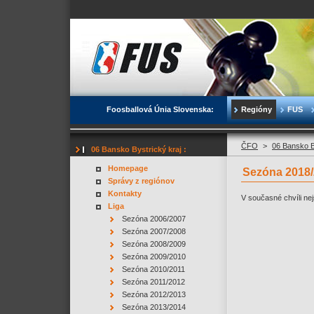
Foosballová Únia Slovenska:
Regióny
FUS
ČFO
>
06 Bansko B
06 Bansko Bystrický kraj :
Homepage
Sezóna 2018/
Správy z regiónov
Kontakty
V současné chvíli nej
Liga
Sezóna 2006/2007
Sezóna 2007/2008
Sezóna 2008/2009
Sezóna 2009/2010
Sezóna 2010/2011
Sezóna 2011/2012
Sezóna 2012/2013
Sezóna 2013/2014