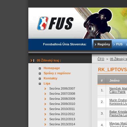
Foosballová Únia Slovenska:
Regióny
FUS
ČFO
>
05 Žilinský 
05 Žilinský kraj :
Homepage
RK_LIPTOVS
Správy z regiónov
Kontakty
#
Jméno
Liga
Sezóna 2006/2007
Nemček Mat
1.
Čáko Patrik
Sezóna 2007/2008
Sezóna 2008/2009
Murin Ondre
2.
Koristová Lí
Sezóna 2009/2010
Sezóna 2010/2011
Baliar Kristiá
3.
Sezóna 2011/2012
Pastucha L
Sezóna 2012/2013
Maytas Mat
Sezóna 2013/2014
4.
Józsová Kar