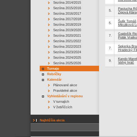
Sezóna 2014/2015
Sezóna 2015/2016
Pastucha Ró
5.
Zigová Klára
Sezóna 2016/2017
Sezóna 2017/2018
Šulík Tomáš
5.
Sezóna 2018/2019
Mikuliková 
Sezóna 2019/2020
Gajdošík Ri
Sezóna 2020/2021
7.
Polák Vratko
Sezóna 2021/2022
Sekerka Bra
Sezóna 2022/2023
7.
Hradecký Fil
Sezóna 2023/2024
Sezóna 2024/2025
Kando Mare
9.
Voľný hráč
Sezóna 2025/2026
Turnaje
Rebríčky
Kalendár
Plánované akce
Pravidelné akce
Vyhledávání v regionu
V turnajích
V žebříčcích
Najbližšia akcia