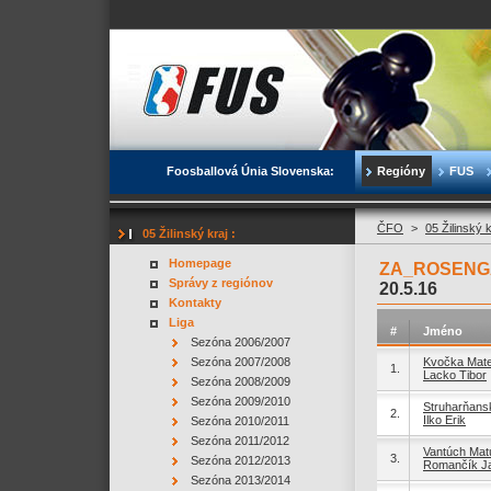
Foosballová Únia Slovenska:
Regióny
FUS
ČFO
>
05 Žilinský 
05 Žilinský kraj :
Homepage
ZA_ROSENGA
Správy z regiónov
20.5.16
Kontakty
Liga
#
Jméno
Sezóna 2006/2007
Sezóna 2007/2008
Kvočka Mate
1.
Lacko Tibor
Sezóna 2008/2009
Sezóna 2009/2010
Struharňans
2.
Ilko Erik
Sezóna 2010/2011
Sezóna 2011/2012
Vantúch Mat
3.
Sezóna 2012/2013
Romančík J
Sezóna 2013/2014