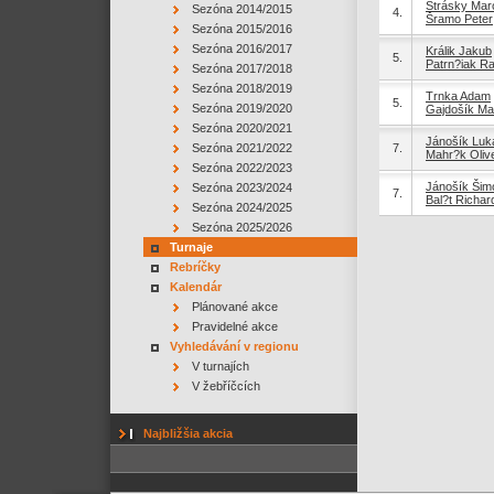
Strásky Mar
Sezóna 2014/2015
4.
Šramo Peter
Sezóna 2015/2016
Sezóna 2016/2017
Králik Jakub
5.
Patrn?iak R
Sezóna 2017/2018
Sezóna 2018/2019
Trnka Adam
5.
Sezóna 2019/2020
Gajdošík Mar
Sezóna 2020/2021
Jánošík Luk
Sezóna 2021/2022
7.
Mahr?k Oliv
Sezóna 2022/2023
Jánošík Šim
Sezóna 2023/2024
7.
Bal?t Richar
Sezóna 2024/2025
Sezóna 2025/2026
Turnaje
Rebríčky
Kalendár
Plánované akce
Pravidelné akce
Vyhledávání v regionu
V turnajích
V žebříčcích
Najbližšia akcia