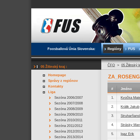
Foosballová Únia Slovenska:
Regióny
FUS
ČFO
>
05 Žilinský 
05 Žilinský kraj :
Homepage
ZA_ROSENGA
Správy z regiónov
Kontakty
#
Jméno
Liga
Sezóna 2006/2007
1.
Kvočka Mate
Sezóna 2007/2008
2.
Králik Jakub
Sezóna 2008/2009
Sezóna 2009/2010
3.
Struharňans
Sezóna 2010/2011
4.
Strásky Mar
Sezóna 2011/2012
Sezóna 2012/2013
5.
Igaz Erik
Sezóna 2013/2014