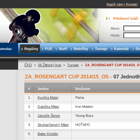
Napíš nám / Kontakt
Prihlásení hráči
Meno:
Heslo:
venska:
Regióny
FUS
Stuff
Rebríčky
Turnaje
Kalendár
Di
ČFO
>
05 Žilinský kraj
>
Turnaje
>
ZA_ROSENGART CUP 2014/15_O
ZA_ROSENGART CUP 2014/15_OS -
07 Jednotli
#
Jméno
Družstvo
1.
Kvočka Matej
Pama
2.
Galuška Milan
Iron Maiden
3.
Jánošík Šimon
Young Boys
4.
Struharňanský Milan
HOŤAPO
5.
Baliar Kristián