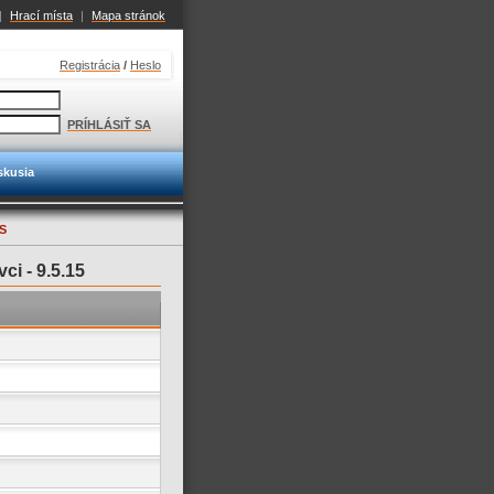
|
Hrací místa
|
Mapa stránok
Registrácia
/
Heslo
PRÍHLÁSIŤ SA
skusia
S
vci -
9.5.15