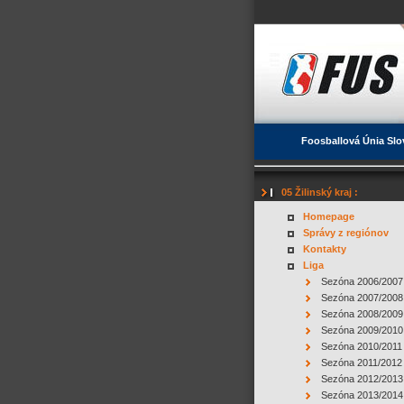
Foosballová Únia Slo
05 Žilinský kraj :
Homepage
Správy z regiónov
Kontakty
Liga
Sezóna 2006/2007
Sezóna 2007/2008
Sezóna 2008/2009
Sezóna 2009/2010
Sezóna 2010/2011
Sezóna 2011/2012
Sezóna 2012/2013
Sezóna 2013/2014