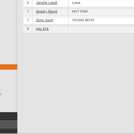
5.
Jánošík Lukáš
Luma
7.
Strásky Maroš
HOT FISH
7.
Zicho Jozef
YOUNG BOYS
9.
Igaz Erik
u