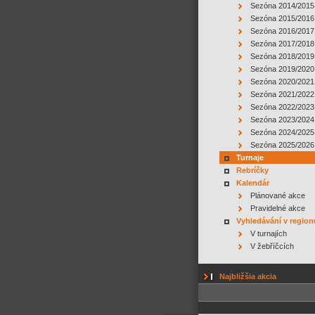
Sezóna 2014/2015
Sezóna 2015/2016
Sezóna 2016/2017
Sezóna 2017/2018
Sezóna 2018/2019
Sezóna 2019/2020
Sezóna 2020/2021
Sezóna 2021/2022
Sezóna 2022/2023
Sezóna 2023/2024
Sezóna 2024/2025
Sezóna 2025/2026
Turnaje
Rebríčky
Kalendár
Plánované akce
Pravidelné akce
Vyhledávání v region
V turnajích
V žebříčcích
Najbližšia akcia