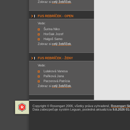
Zobraz si
celý žebříček
.
FUS REBRÍČEK - OPEN
Vede:
Šurina Niko
Horčiak Jozef
Halgoš Samo
Zobraz si
celý žebříček
.
FUS REBRÍČEK - ŽENY
Vede:
Lulaková Vanesa
Paňková Jana
Parzerová Patrícia
Zobraz si
celý žebříček
.
Copyright © Rosengart 2006, všetky práva vyhradené,
Rosengart Slo
Data zabezpečuje systém Leguan, posledná aktualizícia
9.8.2026 01