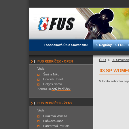
Foosballová Únia Slovenska:
Regióny
FUS
ČFO
>
00 Slovensk
FUS REBRÍČEK - OPEN
Vede:
03 SP WOMEN
Šurina Niko
Horčiak Jozef
V tomto žebříčku nejs
Halgoš Samo
Zobraz si
celý žebříček
.
FUS REBRÍČEK - ŽENY
Vede:
Lulaková Vanesa
Paňková Jana
Parzerová Patrícia