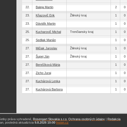
22.
Baleja Martin
2
0
23.
Kňazovič Erik
Žilinský kraj
1
0
23.
Dávidík Martin
1
0
25.
Kucharovič Michal
Trenčiansky kraj
1
0
25.
Sedliak Marián
1
0
27.
Mičiak Jaroslav
Žilinský kraj
1
0
27.
Šupej Ján
Žilinský kraj
1
0
27.
Berešíková Mária
1
0
27.
Zicho Juraj
1
0
27.
Kuchárová Lenka
1
0
27.
Kuchárová Barbora
1
0
šetky práva vyhradené,
Rosengart Slovakia s.r.o.
Ochrana osobných údajov
|
Redakcia
n, posledná aktualizícia
9.8.2026 10:00
Insion.cz