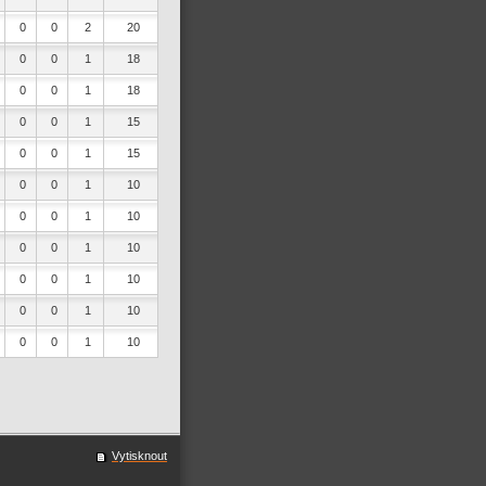
0
0
2
20
0
0
1
18
0
0
1
18
0
0
1
15
0
0
1
15
0
0
1
10
0
0
1
10
0
0
1
10
0
0
1
10
0
0
1
10
0
0
1
10
Vytisknout