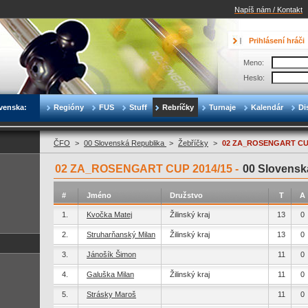
Napíš nám / Kontakt
Prihlásení hráči
Meno:
Heslo:
venska:
Regióny
FUS
Stuff
Rebríčky
Turnaje
Kalendár
Di
ČFO
>
00 Slovenská Republika
>
Žebříčky
>
02 ZA_ROSENGART CUP
02 ZA_ROSENGART CUP 2014/15 -
00 Slovensk
#
Jméno
Družstvo
T
A
1.
Kvočka Matej
Žilinský kraj
13
0
2.
Struharňanský Milan
Žilinský kraj
13
0
3.
Jánošík Šimon
11
0
4.
Galuška Milan
Žilinský kraj
11
0
5.
Strásky Maroš
11
0