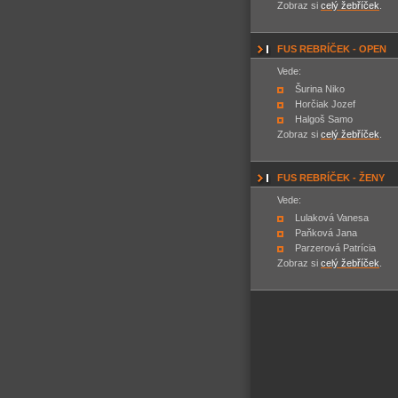
Zobraz si
celý žebříček
.
FUS REBRÍČEK - OPEN
Vede:
Šurina Niko
Horčiak Jozef
Halgoš Samo
Zobraz si
celý žebříček
.
FUS REBRÍČEK - ŽENY
Vede:
Lulaková Vanesa
Paňková Jana
Parzerová Patrícia
Zobraz si
celý žebříček
.