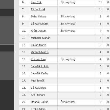
6.
Igaz Erik
Žilinský kraj
11
0
7.
Zicho Jozef
11
0
8.
Baliar Kristián
Žilinský kraj
9
0
9.
Líška Richard
Žilinský kraj
6
0
10.
Králik Jakub
Žilinský kraj
4
0
11.
Michalec Marián
4
0
12.
Lukáč Martin
6
0
13.
Vantúch Matúš
4
0
13.
Kučera Juraj
Žilinský kraj
4
0
15.
Jánošík Lukáš
3
0
16.
Jánošík Dušan
3
0
17.
Pitel Tomáš
2
0
18.
Líška Marek
3
0
18.
Krč Richard
2
0
20.
Rossák Jakub
Žilinský kraj
2
0
21.
Trnka Adam
2
0