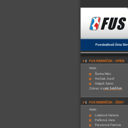
Foosballová Únia Slo
FUS REBRÍČEK - OPEN
Vede:
Šurina Niko
Horčiak Jozef
Halgoš Samo
Zobraz si
celý žebříček
.
FUS REBRÍČEK - ŽENY
Vede:
Lulaková Vanesa
Paňková Jana
Parzerová Patrícia