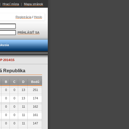
|
Hrací místa
|
Mapa stránok
Registrácia
/
Heslo
PRÍHLÁSIŤ SA
skusia
 2014/15
á Republika
B
C
D
Bodů
0
0
13
251
0
0
13
174
0
0
11
162
0
0
11
161
0
0
11
147