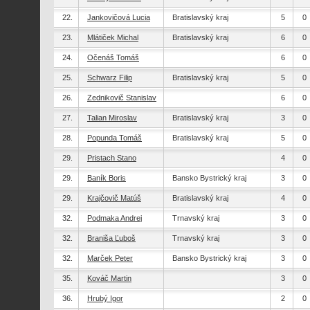
22.
Jankovičová Lucia
Bratislavský kraj
5
0
23.
Mlátiček Michal
Bratislavský kraj
6
0
24.
Očenáš Tomáš
6
0
25.
Schwarz Filip
Bratislavský kraj
5
0
26.
Zednikovič Stanislav
6
0
27.
Talian Miroslav
Bratislavský kraj
3
0
28.
Popunda Tomáš
Bratislavský kraj
5
0
29.
Pristach Stano
4
0
29.
Baník Boris
Bansko Bystrický kraj
3
0
29.
Krajčovič Matúš
Bratislavský kraj
4
0
32.
Podmaka Andrej
Trnavský kraj
3
0
32.
Braniša Ľuboš
Trnavský kraj
3
0
32.
Marček Peter
Bansko Bystrický kraj
3
0
35.
Kováč Martin
3
0
36.
Hrubý Igor
2
0