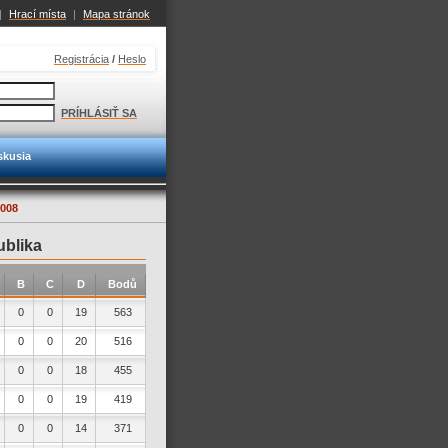
|
Hrací místa
|
Mapa stránok
Registrácia
/
Heslo
PRÍHLÁSIŤ SA
skusia
008
ublika
B
C
D
Bodů
0
0
19
563
0
0
20
516
0
0
18
455
0
0
19
419
0
0
14
371