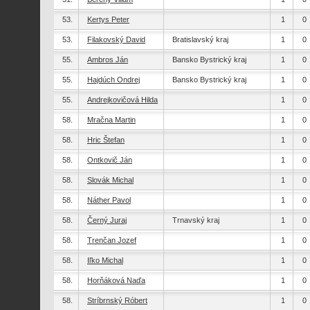
53.
Kertys Peter
1
0
53.
Filakovský David
Bratislavský kraj
1
0
55.
Ambros Ján
Bansko Bystrický kraj
1
0
55.
Hajdúch Ondrej
Bansko Bystrický kraj
1
0
55.
Andrejkovičová Hilda
1
0
58.
Mračna Martin
1
0
58.
Hric Štefan
1
0
58.
Ontkovič Ján
1
0
58.
Slovák Michal
1
0
58.
Náther Pavol
1
0
58.
Černý Juraj
Trnavský kraj
1
0
58.
Trenčan Jozef
1
0
58.
Iľko Michal
1
0
58.
Horňáková Naďa
1
0
58.
Stríbrnský Róbert
1
0