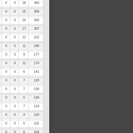
0
0
18
360
0
0
15
358
0
0
15
345
0
0
17
307
0
0
12
222
0
0
11
196
0
0
9
177
0
0
11
170
0
0
6
141
0
0
7
129
0
0
7
126
0
0
5
126
0
0
7
124
0
0
4
120
0
0
5
118
0
0
6
104