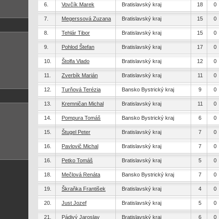
6.
Vovčík Marek
Bratislavský kraj
18
0
7.
Megerssová Zuzana
Bratislavský kraj
15
0
8.
Tehlár Tibor
Bratislavský kraj
15
0
9.
Pohlod Štefan
Bratislavský kraj
17
0
10.
Štolfa Vlado
Bratislavský kraj
12
0
11.
Zverbík Marián
Bratislavský kraj
11
0
12.
Turňová Terézia
Bansko Bystrický kraj
9
0
13.
Kremničan Michal
Bratislavský kraj
11
0
14.
Pompura Tomáš
Bansko Bystrický kraj
6
0
15.
Štugel Peter
Bratislavský kraj
7
0
16.
Pavlovič Michal
Bratislavský kraj
7
0
16.
Petko Tomáš
Bratislavský kraj
5
0
18.
Mečlová Renáta
Bansko Bystrický kraj
7
0
19.
Škraňka František
Bratislavský kraj
4
0
20.
Just Jozef
Bratislavský kraj
5
0
21.
Pádivý Jaroslav
Bratislavský kraj
6
0