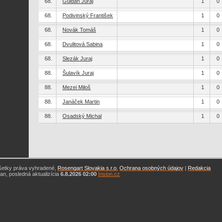
68.
Guldán Juraj
1
0
68.
Podivinský František
1
0
68.
Novák Tomáš
1
0
68.
Dvulitová Sabina
1
0
68.
Slezák Juraj
1
0
88.
Šulavík Juraj
1
0
88.
Mezei Miloš
1
0
88.
Janáček Martin
1
0
88.
Osadský Michal
1
0
šetky práva vyhradené,
Rosengart Slovakia s.r.o.
Ochrana osobných údajov
|
Redakcia
n, posledná aktualizícia
6.8.2026 02:00
Insion.cz