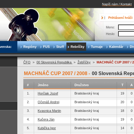
Napíš nám / Kontakt
Prihlásení hráči
Meno:
Heslo:
venska:
Regióny
FUS
Stuff
Rebríčky
Turnaje
Kalendár
Di
ČFO
>
00 Slovenská Republika
>
Žebříčky
>
MACHNÁČ CUP 2007 / 2
MACHNÁČ CUP 2007 / 2008 -
00 Slovenská Rep
#
Jméno
Družstvo
T
A
1.
Horčiak Jozef
Bratislavský kraj
19
0
2.
Očenáš Andrej
Bratislavský kraj
20
0
3.
Kvasnica Martin
Bratislavský kraj
18
0
4.
Kučera Ján
Bratislavský kraj
19
0
5.
Kubička Igor
Bratislavský kraj
14
0