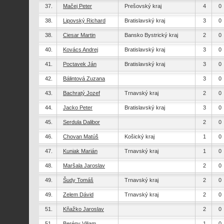
37.
Mačej Peter
Prešovský kraj
4
0
38.
Lipovský Richard
Bratislavský kraj
3
0
38.
Ciesar Martin
Bansko Bystrický kraj
2
0
40.
Kovács Andrej
Bratislavský kraj
3
0
41.
Poctavek Ján
Bratislavský kraj
3
0
42.
Bálintová Zuzana
3
0
43.
Bachratý Jozef
Trnavský kraj
2
0
44.
Jacko Peter
Bratislavský kraj
3
0
45.
Serdula Dalibor
2
0
46.
Chovan Matúš
Košický kraj
1
0
47.
Kuniak Marián
Trnavský kraj
1
0
48.
Maršala Jaroslav
2
0
49.
Šudy Tomáš
Trnavský kraj
2
0
49.
Zelem Dávid
Trnavský kraj
2
0
51.
Kňažko Jaroslav
2
0
51.
Berény Viliam
1
0