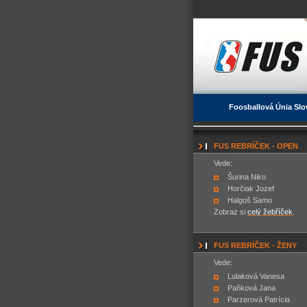
Foosballová Únia Slo
FUS REBRÍČEK - OPEN
Vede:
Šurina Niko
Horčiak Jozef
Halgoš Samo
Zobraz si
celý žebříček
.
FUS REBRÍČEK - ŽENY
Vede:
Lulaková Vanesa
Paňková Jana
Parzerová Patrícia