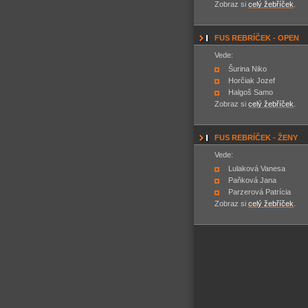
Zobraz si
celý žebříček
.
FUS REBRÍČEK - OPEN
Vede:
Šurina Niko
Horčiak Jozef
Halgoš Samo
Zobraz si
celý žebříček
.
FUS REBRÍČEK - ŽENY
Vede:
Lulaková Vanesa
Paňková Jana
Parzerová Patrícia
Zobraz si
celý žebříček
.