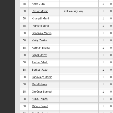
68.
Kmeť Juraj
1
0
68.
Pástor Martin
Bratislavský kraj
1
0
68.
Krumpál Martin
1
0
68.
Petrisko Juraj
1
0
68.
Spodniak Martin
1
0
68.
Király Zoltán
1
0
68.
Korman Michal
1
0
68.
Sapák Jozef
1
0
68.
Zachar Vlado
1
0
68.
Berkes Jozef
1
0
68.
Iľanovský Martin
1
0
68.
Merkl Marek
1
0
68.
Grečner Samuel
1
0
68.
Kubla Tomáš
1
0
68.
Mičura Jozef
1
0