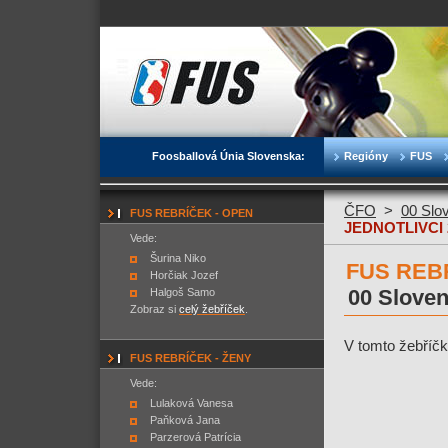
Foosballová Únia Slovenska:
Regióny
FUS
ČFO
>
00 Slo
FUS REBRÍČEK - OPEN
JEDNOTLIVCI 
Vede:
Šurina Niko
FUS REBR
Horčiak Jozef
00 Slove
Halgoš Samo
Zobraz si
celý žebříček
.
V tomto žebříčk
FUS REBRÍČEK - ŽENY
Vede:
Lulaková Vanesa
Paňková Jana
Parzerová Patrícia