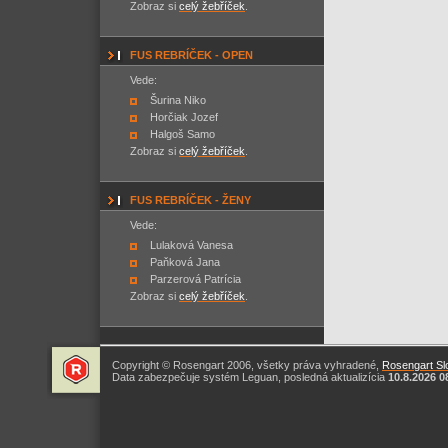
Zobraz si
celý žebříček
.
FUS REBRÍČEK - OPEN
Vede:
Šurina Niko
Horčiak Jozef
Halgoš Samo
Zobraz si
celý žebříček
.
FUS REBRÍČEK - ŽENY
Vede:
Lulaková Vanesa
Paňková Jana
Parzerová Patrícia
Zobraz si
celý žebříček
.
Copyright © Rosengart 2006, všetky práva vyhradené,
Rosengart Slo
Data zabezpečuje systém Leguan, posledná aktualizícia
10.8.2026 0