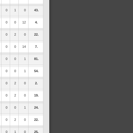
0
1
0
43.
0
0
12
4.
0
2
0
22.
0
0
14
7.
0
0
1
81.
0
0
1
54.
0
2
0
2.
0
2
0
19.
0
0
1
24.
0
2
0
22.
0
1
0
25.