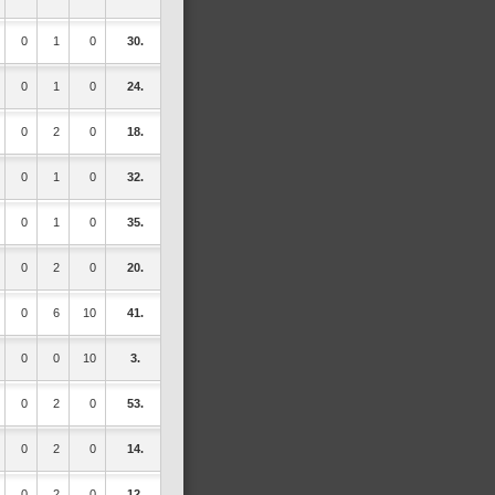
0
1
0
30.
0
1
0
24.
0
2
0
18.
0
1
0
32.
0
1
0
35.
0
2
0
20.
0
6
10
41.
0
0
10
3.
0
2
0
53.
0
2
0
14.
0
2
0
12.