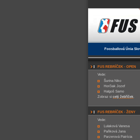
Foosballová Únia Slo
FUS REBRÍČEK - OPEN
Vede:
Šurina Niko
Horčiak Jozef
Halgoš Samo
Zobraz si
celý žebříček
.
FUS REBRÍČEK - ŽENY
Vede:
Lulaková Vanesa
Paňková Jana
Parzerová Patrícia