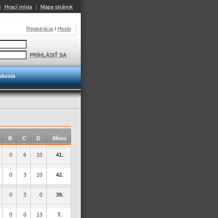
|
Hrací místa
|
Mapa stránok
Registrácia
/
Heslo
PRÍHLÁSIŤ SA
skusia
B
C
D
Místo
0
6
10
41.
0
3
10
42.
0
3
0
39.
0
0
13
7.