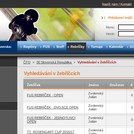
Napíš nám / Kontakt
Prihlásení hráči
Meno:
Heslo:
venska:
Regióny
FUS
Stuff
Rebríčky
Turnaje
Kalendár
Di
ČFO
>
00 Slovenská Republika
>
Vyhledávání v žebříčcích
Vyhledávání v žebříčcích
Žebříček
Jméno
Družstvo
A
Zvolenský
FUS REBRÍČEK - OPEN
0
Julián
Zvolenský
FUS REBRÍČEK - DVOJICE OPEN
0
Julián
FUS REBRÍČEK - JEDNOTLIVCI
Zvolenský
0
OPEN
Julián
Zvolenský
TT_ROSENGART CUP 2016/17
0
Julián