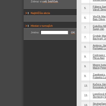
Zobraz si
celý žebříček
.
Fábera Sa
5.
Vároš Šim
Najbližšia akcia
Vovčík Mar
5.
Bais Oliver
Hledat v turnajích
Galuška Mi
7.
Šupej Ján
Jméno:
OK
Grobár Mar
7.
Bachratý J
Ambros Já
9.
Porhajaš L
Cedrowicz 
9.
Piksa Alan
Moore Ivet
9.
Mačej Pete
Zawilowicz
9.
Fulawka L
Kučera Ján
13.
Kresánek M
Lopošová M
13.
Štvrtecký M
Struharňan
13.