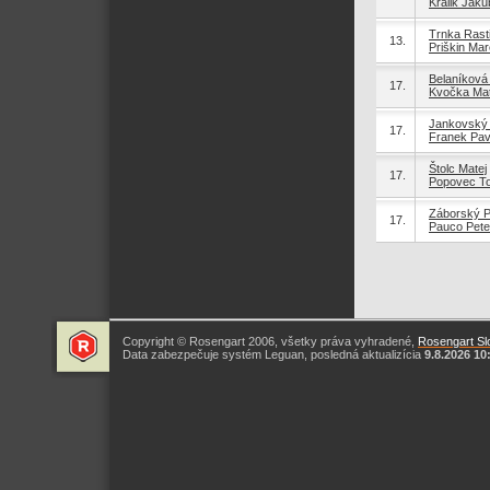
Králik Jaku
Trnka Rast
13.
Priškin Ma
Belaníková
17.
Kvočka Mat
Jankovský
17.
Franek Pav
Štolc Matej
17.
Popovec T
Záborský P
17.
Pauco Pete
Copyright © Rosengart 2006, všetky práva vyhradené,
Rosengart Slo
Data zabezpečuje systém Leguan, posledná aktualizícia
9.8.2026 10