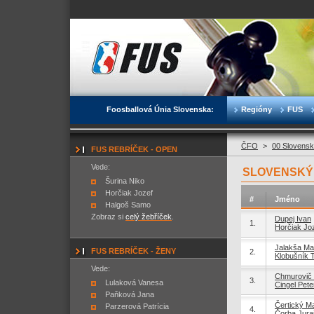
Foosballová Únia Slovenska:
Regióny
FUS
ČFO
>
00 Slovensk
FUS REBRÍČEK - OPEN
Vede:
SLOVENSKÝ P
Šurina Niko
Horčiak Jozef
#
Jméno
Halgoš Samo
Zobraz si
celý žebříček
.
Dupej Ivan
1.
Horčiak Jo
Jalakša Mar
FUS REBRÍČEK - ŽENY
2.
Klobušník 
Vede:
Chmurovič
3.
Lulaková Vanesa
Cingel Pete
Paňková Jana
Čertický Ma
Parzerová Patrícia
4.
Čorba Jura