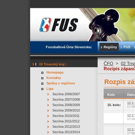
Foosballová Únia Slovenska:
Regióny
FUS
ČFO
>
02 Trn
02 Trnavský kraj :
Rozipis zápas
Homepage
Kontakty
Rozpis zá
Správy z regiónov
Liga
Sezóna 2006/2007
Kolo
Dat
Sezóna 2007/2008
12.2.
Sezóna 2008/2009
10. kolo:
17:0
Sezóna 2009/2010
12.2.
Sezóna 2010/2011
17:0
Sezóna 2011/2012
Sezóna 2012/2013
12.2.
Sezóna 2013/2014
17:0