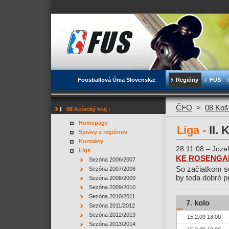
Foosballová Únia Slovenska:
Regióny
FUS
ČFO
>
08 Koš
08 Košický kraj :
Homepage
Liga -
II.
Správy z regiónov
Kontakty
28.11.08 – Joze
Liga
KE ROSENGART
Sezóna 2006/2007
So začiatkom se
Sezóna 2007/2008
by teda dobré pri
Sezóna 2008/2009
Sezóna 2009/2010
Sezóna 2010/2011
7. kolo
Sezóna 2011/2012
Sezóna 2012/2013
15.2.09 18:00
Sezóna 2013/2014