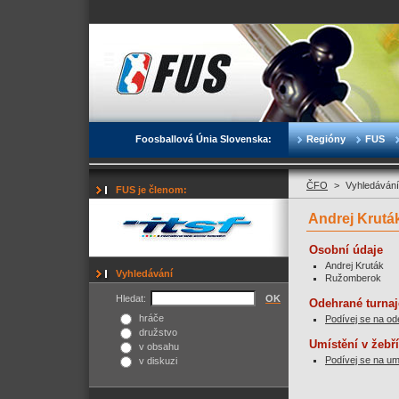
Foosballová Únia Slovenska:
Regióny
FUS
ČFO
>
Vyhledávání
FUS je členom:
Andrej Krutá
Osobní údaje
Andrej Kruták
Vyhledávání
Ružomberok
Hledat:
OK
Odehrané turnaj
hráče
Podívej se na od
družstvo
Umístění v žebř
v obsahu
Podívej se na um
v diskuzi