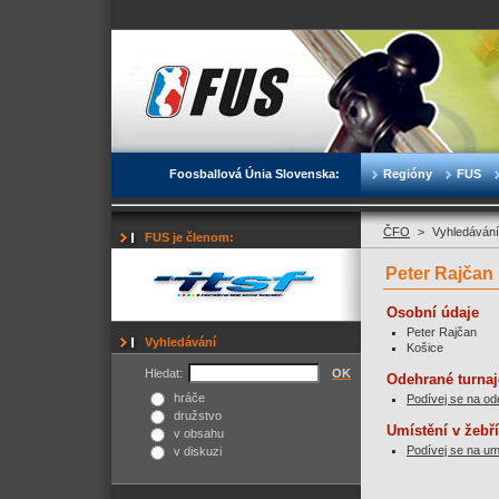
Foosballová Únia Slovenska:
Regióny
FUS
ČFO
>
Vyhledávání
FUS je členom:
Peter Rajčan
Osobní údaje
Peter Rajčan
Vyhledávání
Košice
Hledat:
OK
Odehrané turnaj
hráče
Podívej se na od
družstvo
Umístění v žebř
v obsahu
Podívej se na um
v diskuzi