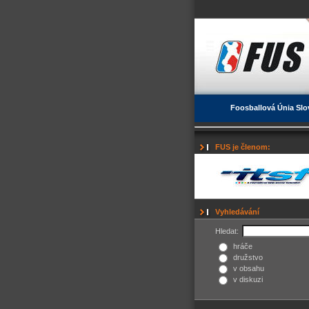
Foosballová Únia Slo
FUS je členom:
Vyhledávání
Hledat:
hráče
družstvo
v obsahu
v diskuzi