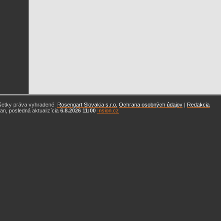
šetky práva vyhradené,
Rosengart Slovakia s.r.o.
Ochrana osobných údajov
|
Redakcia
n, posledná aktualizícia
6.8.2026 11:00
Insion.cz