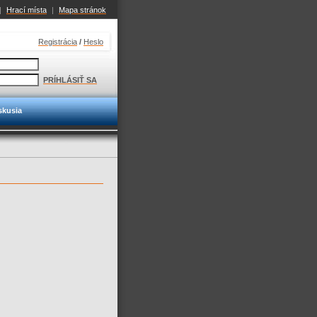
|
Hrací místa
|
Mapa stránok
Registrácia
/
Heslo
PRÍHLÁSIŤ SA
skusia