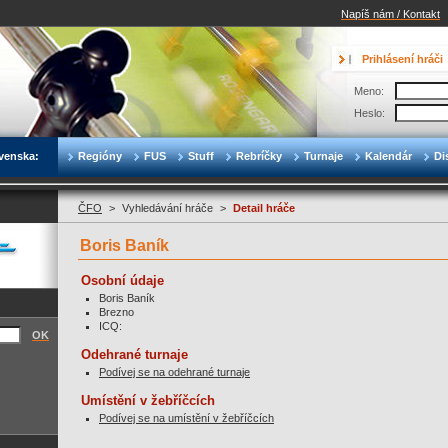
Napíš nám / Kontakt
Prihlásení hráči
Meno:
Heslo:
venska:
Regióny
FUS
Stuff
Rebríčky
Turnaje
Kalendár
Di
ČFO
>
Vyhledávání hráče
>
Detail hráče
Boris Baník
Osobní údaje
Boris Baník
Brezno
ICQ:
OK
Odehrané turnaje
Podívej se na odehrané turnaje
Umístění v žebříčcích
Podívej se na umístění v žebříčcích