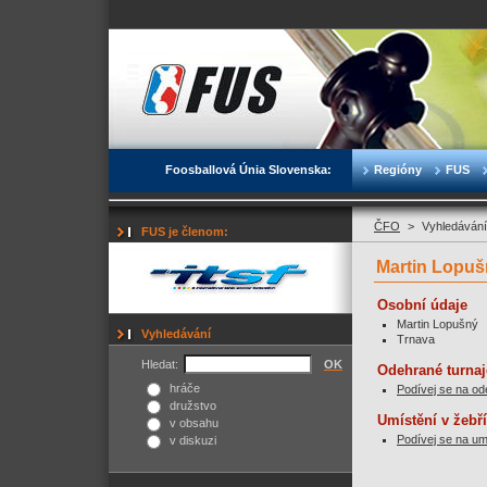
Foosballová Únia Slovenska:
Regióny
FUS
ČFO
>
Vyhledávání
FUS je členom:
Martin Lopuš
Osobní údaje
Martin Lopušný
Vyhledávání
Trnava
Hledat:
OK
Odehrané turnaj
hráče
Podívej se na od
družstvo
Umístění v žebř
v obsahu
Podívej se na um
v diskuzi