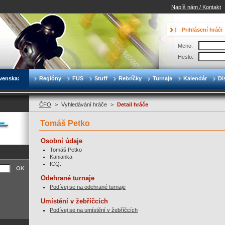
Napíš nám / Kontakt
Prihlásení hráči
Meno:
Heslo:
venska:
Regióny
FUS
Stuff
Rebríčky
Turnaje
Kalendár
Di
ČFO
>
Vyhledávání hráče
>
Detail hráče
Tomáš Petko
Osobní údaje
Tomáš Petko
Kanianka
ICQ:
OK
Odehrané turnaje
Podívej se na odehrané turnaje
Umístění v žebříčcích
Podívej se na umístění v žebříčcích