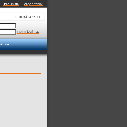
|
Hrací místa
|
Mapa stránok
Registrácia
/
Heslo
PRÍHLÁSIŤ SA
skusia