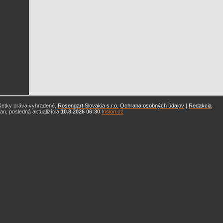
šetky práva vyhradené,
Rosengart Slovakia s.r.o.
Ochrana osobných údajov
|
Redakcia
n, posledná aktualizícia
10.8.2026 06:30
Insion.cz