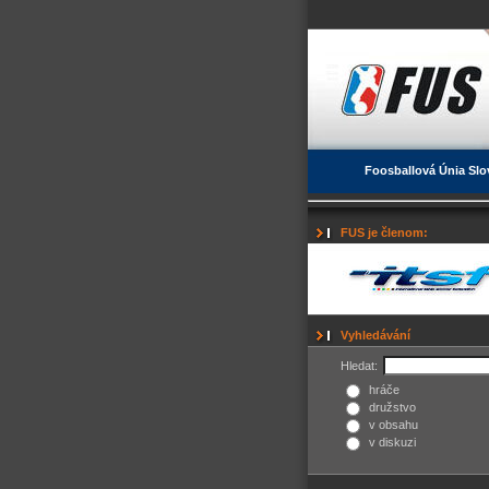
Foosballová Únia Slo
FUS je členom:
Vyhledávání
Hledat:
hráče
družstvo
v obsahu
v diskuzi