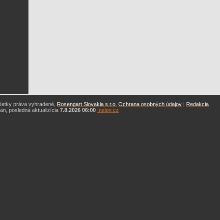
šetky práva vyhradené,
Rosengart Slovakia s.r.o.
Ochrana osobných údajov
|
Redakcia
n, posledná aktualizícia
7.8.2026 06:00
Insion.cz