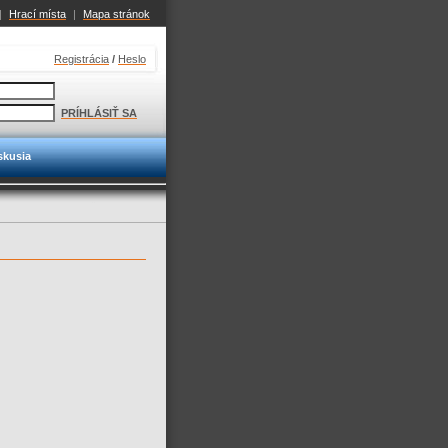
|
Hrací místa
|
Mapa stránok
Registrácia
/
Heslo
PRÍHLÁSIŤ SA
skusia