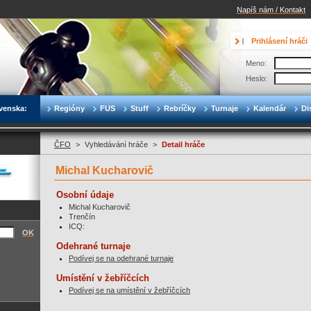
Napíš nám / Kontakt
Prihlásení hráči
Meno:
Heslo:
venska:
Regióny
FUS
Stuff
Rebríčky
Turnaje
Kalendár
Di
ČFO
>
Vyhledávání hráče
>
Detail hráče
Michal Kucharovič
Osobní údaje
Michal Kucharovič
Trenčín
ICQ:
OK
Odehrané turnaje
Podívej se na odehrané turnaje
Umístění v žebříčcích
Podívej se na umístění v žebříčcích