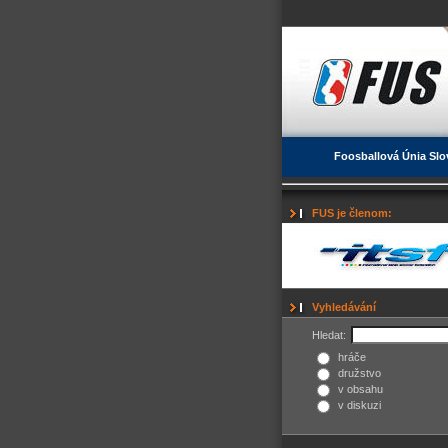
Foosballová Únia Slo
FUS je členom:
Vyhledávání
Hledat:
hráče
družstvo
v obsahu
v diskuzi