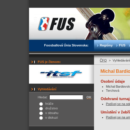
Foosballová Únia Slovenska:
Regióny
FUS
ČFO
>
Vyhledávání
FUS je členom:
Michal Bardi
Osobní údaje
Michal Bardiovs
Vyhledávání
Terchová
Hledat:
OK
Odehrané turnaj
hráče
Podívej se na od
družstvo
Umístění v žebř
v obsahu
Podívej se na um
v diskuzi