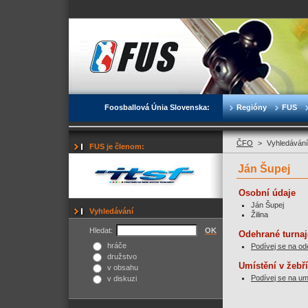
Foosballová Únia Slovenska:
Regióny
FUS
ČFO
>
Vyhledávání
FUS je členom:
Ján Šupej
Osobní údaje
Ján Šupej
Vyhledávání
Žilina
Hledat:
OK
Odehrané turnaj
hráče
Podívej se na od
družstvo
Umístění v žebř
v obsahu
Podívej se na um
v diskuzi