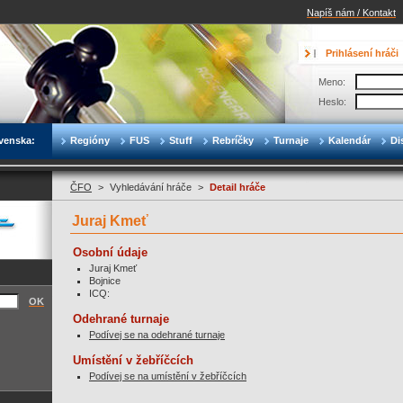
Napíš nám / Kontakt
Prihlásení hráči
Meno:
Heslo:
venska:
Regióny
FUS
Stuff
Rebríčky
Turnaje
Kalendár
Di
ČFO
>
Vyhledávání hráče
>
Detail hráče
Juraj Kmeť
Osobní údaje
Juraj Kmeť
Bojnice
ICQ:
OK
Odehrané turnaje
Podívej se na odehrané turnaje
Umístění v žebříčcích
Podívej se na umístění v žebříčcích