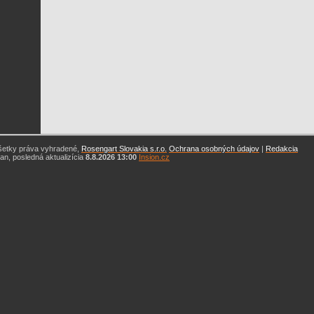
šetky práva vyhradené,
Rosengart Slovakia s.r.o.
Ochrana osobných údajov
|
Redakcia
n, posledná aktualizícia
8.8.2026 13:00
Insion.cz