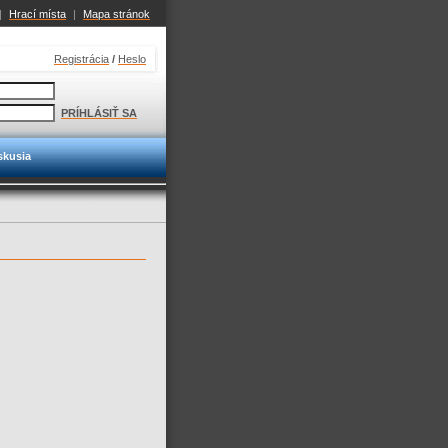
|
Hrací místa
|
Mapa stránok
Registrácia
/
Heslo
PRÍHLÁSIŤ SA
skusia