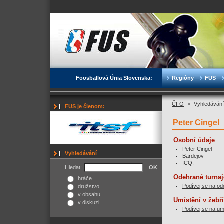
Foosballová Únia Slovenska:
Regióny
FUS
ČFO
>
Vyhledávání
FUS je členom:
Peter Cingel
Osobní údaje
Peter Cingel
Vyhledávání
Bardejov
ICQ:
Hledat:
OK
Odehrané turnaj
hráče
Podívej se na od
družstvo
v obsahu
Umístění v žebř
v diskuzi
Podívej se na um