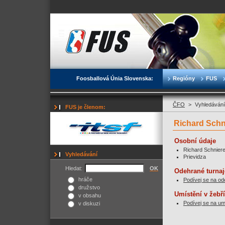
Foosballová Únia Slovenska:
Regióny
FUS
ČFO
>
Vyhledávání
FUS je členom:
Richard Schn
Osobní údaje
Richard Schniere
Vyhledávání
Prievidza
Hledat:
OK
Odehrané turnaj
hráče
Podívej se na od
družstvo
Umístění v žebř
v obsahu
Podívej se na um
v diskuzi