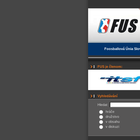
Foosballová Únia Slo
FUS je členom:
Vyhledávání
Hledat:
hráče
družstvo
v obsahu
v diskuzi