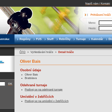
Napíš nám / Kontakt
Prihlásení hráči
Meno:
Heslo:
venska:
Regióny
FUS
Stuff
Rebríčky
Turnaje
Kalendár
Di
ČFO
>
Vyhledávání hráče
>
Detail hráče
Oliver Bais
Osobní údaje
Oliver Bais
Bratislava
OK
Odehrané turnaje
Podívej se na odehrané turnaje
Umístění v žebříčcích
Podívej se na umístění v žebříčcích