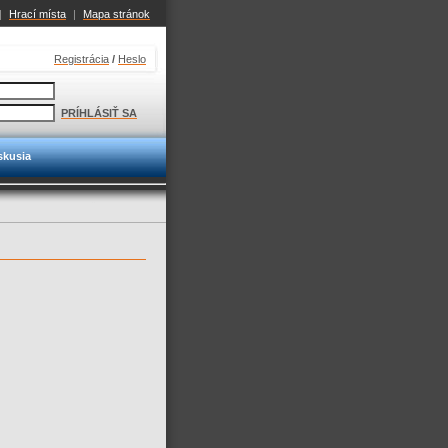
|
Hrací místa
|
Mapa stránok
Registrácia
/
Heslo
PRÍHLÁSIŤ SA
skusia