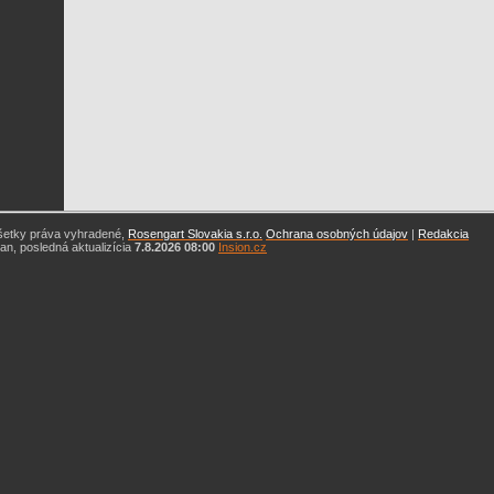
šetky práva vyhradené,
Rosengart Slovakia s.r.o.
Ochrana osobných údajov
|
Redakcia
n, posledná aktualizícia
7.8.2026 08:00
Insion.cz