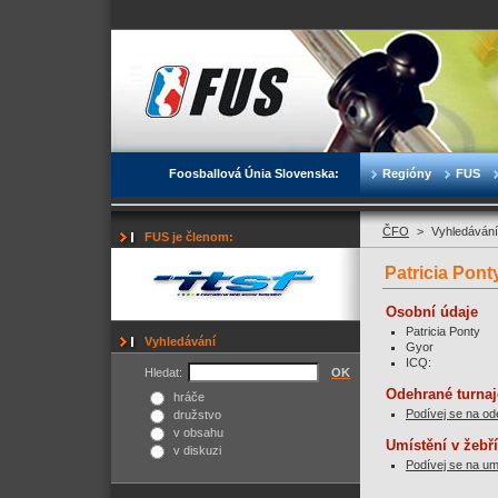
Foosballová Únia Slovenska:
Regióny
FUS
ČFO
>
Vyhledávání
FUS je členom:
Patricia Pont
Osobní údaje
Patricia Ponty
Vyhledávání
Gyor
ICQ:
Hledat:
OK
Odehrané turnaj
hráče
Podívej se na od
družstvo
v obsahu
Umístění v žebř
v diskuzi
Podívej se na um