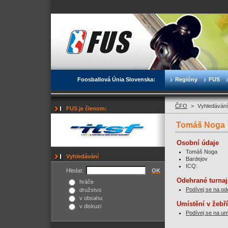
Foosballová Únia Slovenska:
Regióny
FUS
ČFO
>
Vyhledávání
FUS je členom:
Tomáš Noga
Osobní údaje
Tomáš Noga
Vyhledávání
Bardejov
ICQ:
Hledat:
OK
Odehrané turnaj
hráče
Podívej se na od
družstvo
v obsahu
Umístění v žebř
v diskuzi
Podívej se na um