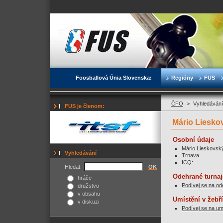
Foosballová Únia Slovenska:
Regióny
FUS
ČFO
>
Vyhledávání
FUS je členom:
Mário Liesko
Osobní údaje
Mário Lieskovsk
Vyhledávání
Trnava
ICQ:
Hledat:
OK
Odehrané turnaj
hráče
Podívej se na od
družstvo
v obsahu
Umístění v žebř
v diskuzi
Podívej se na um