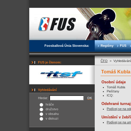
Foosballová Únia Slovenska:
Regióny
FUS
ČFO
>
Vyhledávání
FUS je členom:
Tomáš Kubla
Osobní údaje
Tomáš Kubla
Vyhledávání
Piešťany
ICQ:
Hledat:
OK
Odehrané turnaj
hráče
Podívej se na od
družstvo
v obsahu
Umístění v žebř
v diskuzi
Podívej se na um