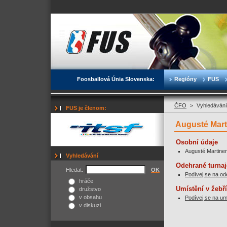
Foosballová Únia Slovenska:
Regióny
FUS
ČFO
>
Vyhledávání
FUS je členom:
Augusté Mart
Osobní údaje
Augusté Martinen
Vyhledávání
Odehrané turnaj
Hledat:
OK
Podívej se na od
hráče
Umístění v žebř
družstvo
v obsahu
Podívej se na um
v diskuzi