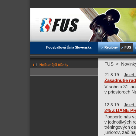
Foosballová Únia Slovenska:
Regióny
FUS
FUS
>
Novin
Nejčtenější články
21.8.19 –
Jozef 
Zasadnutie ra
V sobotu 31. au
v priestoroch 
12.3.19 –
Jozef 
2% Z DANE 
Podporte nás va
v jednotlivých r
tréningových c
juniorov, začín