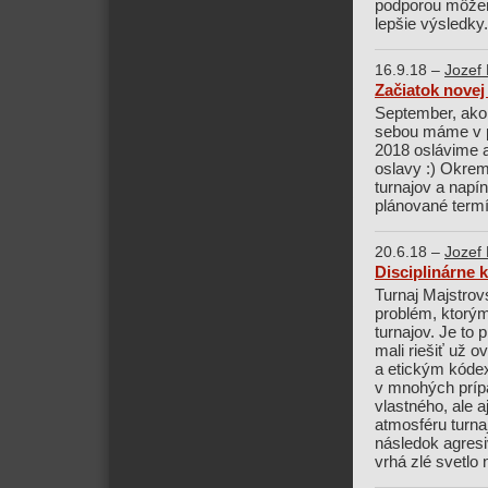
podporou môžem
lepšie výsledky.
16.9.18 –
Jozef 
Začiatok novej
September, ako 
sebou máme v p
2018 oslávime 
oslavy :) Okrem
turnajov a napí
plánované term
20.6.18 –
Jozef 
Disciplinárne 
Turnaj Majstro
problém, ktorým
turnajov. Je to 
mali riešiť už 
a etickým kódex
v mnohých prípa
vlastného, ale 
atmosféru turna
následok agresi
vrhá zlé svetlo 