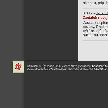
alkoholu, príp.
3.9.17 –
Jozef H
Začiatok novej
Začiatok septem
sezóny. Pred se
tešiť na veľa r
súčasťou. Pozri
Copyright © Rosengart 2006, všetky práva vyhradené,
Rosengart Slo
Data zabezpečuje systém Leguan, posledná aktualizícia
9.8.2026 14