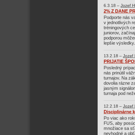
6.3.18 –
Jozef H
2% Z DANE 
Podporte nás va
v jednotlivých r
tréningových c
juniorov, začín
podporou môžem
lepšie výsledky.
13.2.18 –
Jozef 
PRIJATIE Š
Posledný prípad
nás prinútil vá
turnajov. Na zá
dovolia rázne z
jasným signálom
turnaja pod než
12.2.18 –
Jozef 
Disciplinárne 
Po viac ako rok
FUS, aby posúdi
množiace sa sťa
nevhodné a obť