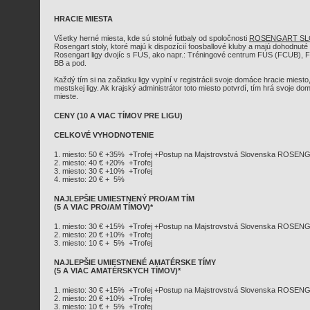
HRACIE MIESTA
Všetky herné miesta, kde sú stolné futbaly od spoločnosti
ROSENGART SLOV
Rosengart stoly, ktoré majú k dispozícií foosballové kluby a majú dohodnut
Rosengart ligy dvojíc s FUS, ako napr.: Tréningové centrum FUS (FCUB), F
BB a pod.
Každý tím si na začiatku ligy vyplní v registrácii svoje domáce hracie miesto, 
mestskej ligy. Ak krajský administrátor toto miesto potvrdí, tím hrá svoje 
mieste.
CENY (10 A VIAC TÍMOV PRE LIGU)
CELKOVÉ VYHODNOTENIE
1. miesto: 50 € +35% +Trofej +Postup na Majstrovstvá Slovenska ROSENGA
2. miesto: 40 € +20% +Trofej
3. miesto: 30 € +10% +Trofej
4. miesto: 20 € + 5%
NAJLEPŠIE UMIESTNENÝ PRO/AM TÍM
(5 A VIAC PRO/AM TÍMOV)*
1. miesto: 30 € +15% +Trofej +Postup na Majstrovstvá Slovenska ROSENG
2. miesto: 20 € +10% +Trofej
3. miesto: 10 € + 5% +Trofej
NAJLEPŠIE UMIESTNENÉ AMATÉRSKE TÍMY
(5 A VIAC AMATÉRSKYCH TÍMOV)*
1. miesto: 30 € +15% +Trofej +Postup na Majstrovstvá Slovenska ROSENG
2. miesto: 20 € +10% +Trofej
3. miesto: 10 € + 5% +Trofej