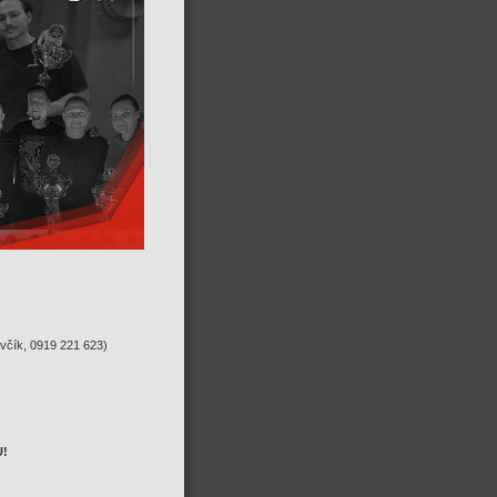
včík, 0919 221 623)
U!