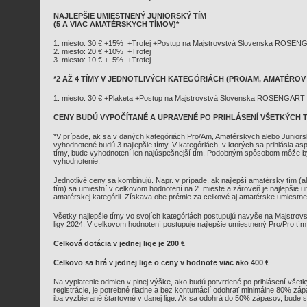
NAJLEPŠIE UMIESTNENÝ JUNIORSKÝ TÍM
(5 A VIAC AMATÉRSKYCH TÍMOV)*
1. miesto: 30 € +15% +Trofej +Postup na Majstrovstvá Slovenska ROSENG
2. miesto: 20 € +10% +Trofej
3. miesto: 10 € + 5% +Trofej
*2 AŽ 4 TÍMY V JEDNOTLIVÝCH KATEGÓRIÁCH (PRO/AM, AMATÉROV
1. miesto: 30 € +Plaketa +Postup na Majstrovstvá Slovenska ROSENGART 
CENY BUDÚ VYPOČÍTANÉ A UPRAVENÉ PO PRIHLÁSENÍ VŠETKÝCH 
*V prípade, ak sa v daných kategóriách Pro/Am, Amatérskych alebo Juniorsky
vyhodnotené budú 3 najlepšie tímy. V kategóriách, v ktorých sa prihlásia as
tímy, bude vyhodnotení len najúspešnejší tím. Podobným spôsobom môže b
vyhodnotenie.
Jednotlivé ceny sa kombinujú. Napr. v prípade, ak najlepší amatérsky tím (a
tím) sa umiestní v celkovom hodnotení na 2. mieste a zároveň je najlepšie 
amatérskej kategórii. Získava obe prémie za celkové aj amatérske umiestnen
Všetky najlepšie tímy vo svojích kategóriách postupujú navyše na Majs
ligy 2024. V celkovom hodnotení postupuje najlepšie umiestnený Pro/Pro tím
Celková dotácia v jednej lige je 200 €
Celkovo sa hrá v jednej lige o ceny v hodnote viac ako 400 €
Na vyplatenie odmien v plnej výške, ako budú potvrdené po prihlásení všet
registrácie, je potrebné riadne a bez kontumácií odohrať minimálne 80% zá
iba vyzbierané štartovné v danej lige. Ak sa odohrá do 50% zápasov, bude sa 