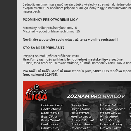
Jednotlivým tímom sa započítavajú všetky výsledky stretnutí, ak riadne od
svojich stretnutí. V opačnom prípade budú vylúčený z ligy a kontumované bud
neprospech.
PODMIENKY PRE OTVORENIE LIGY
Minimálny počet prihlásených tímov: 5
Maximálny počet prihlásených tímov: 15
Neváhajte a potvrďte svoju účasť už teraz v online registrácii !
KTO SA MôŽE PRIHLÁSIŤ?
Prihlásiť sa môžu všetci hráči bez limitu.
Hráči/tímy sa môžu prihlásiť len do jednej mestskej ligy v sezóne.
Juniori, teda hráči do 18 rokov, vrátane, sú hráči narodení v roku 2007 a nes
Pro hráči sú hráči, ktorí sú umiestnení v prvej 50tke FUS rebríčka Ope
(rep. na konci 2024/25
).