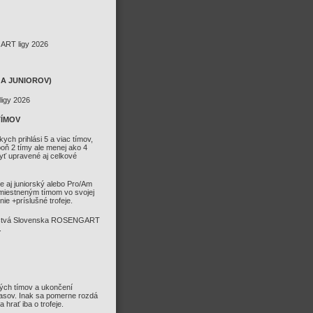
ART ligy 2026
 A JUNIOROV)
ligy 2026
TÍMOV
ch prihlási 5 a viac tímov,
poň 2 tímy ale menej ako 4
yť upravené aj celkové
le aj juniorský alebo Pro/Am
umiestneným tímom vo svojej
ie +príslušné trofeje.
trovstvá Slovenska ROSENGART
.
kých tímov a ukončení
pasov. Inak sa pomerne rozdá
hrať iba o trofeje.