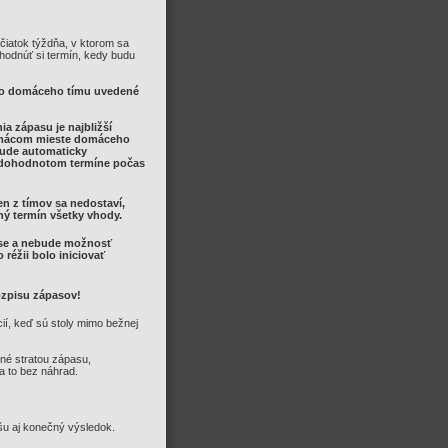
čiatok týždňa, v ktorom sa
hodnúť si termín, kedy budu
to domáceho tímu uvedené
a zápasu je najbližší
 domácom mieste domáceho
 bude automaticky
 dohodnotom termíne počas
en z tímov sa nedostaví,
ný termín všetky vhody.
ase a nebude možnosť
réžii bolo iniciovať
ozpisu zápasov!
ií, keď sú stoly mimo bežnej
né stratou zápasu,
a to bez náhrad.
šu aj konečný výsledok.