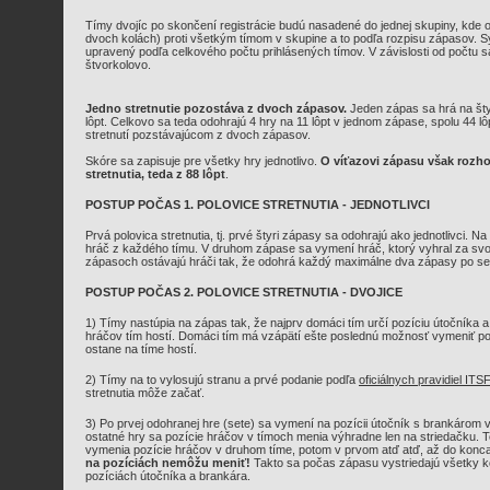
Tímy dvojíc po skončení registrácie budú nasadené do jednej skupiny, kde o
dvoch kolách) proti všetkým tímom v skupine a to podľa rozpisu zápasov.
upravený podľa celkového počtu prihlásených tímov. V závislosti od počtu 
štvorkolovo.
Jedno stretnutie pozostáva z dvoch zápasov.
Jeden zápas sa hrá na šty
lôpt. Celkovo sa teda odohrajú 4 hry na 11 lôpt v jednom zápase, spolu 44 lô
stretnutí pozstávajúcom z dvoch zápasov.
Skóre sa zapisuje pre všetky hry jednotlivo.
O víťazovi zápasu však rozho
stretnutia, teda z 88 lôpt
.
POSTUP POČAS 1. POLOVICE STRETNUTIA - JEDNOTLIVCI
Prvá polovica stretnutia, tj. prvé štyri zápasy sa odohrajú ako jednotlivci. 
hráč z každého tímu. V druhom zápase sa vymení hráč, ktorý vyhral za svo
zápasoch ostávajú hráči tak, že odohrá každý maximálne dva zápasy po se
POSTUP POČAS 2. POLOVICE STRETNUTIA - DVOJICE
1) Tímy nastúpia na zápas tak, že najprv domáci tím určí pozíciu útočníka 
hráčov tím hostí. Domáci tím má vzápätí ešte poslednú možnosť vymeniť po
ostane na tíme hostí.
2) Tímy na to vylosujú stranu a prvé podanie podľa
oficiálnych pravidiel ITSF
stretnutia môže začať.
3) Po prvej odohranej hre (sete) sa vymení na pozícii útočník s brankárom 
ostatné hry sa pozície hráčov v tímoch menia výhradne len na striedačku. T
vymenia pozície hráčov v druhom tíme, potom v prvom atď atď, až do kon
na pozíciách nemôžu meniť!
Takto sa počas zápasu vystriedajú všetky 
pozíciách útočníka a brankára.