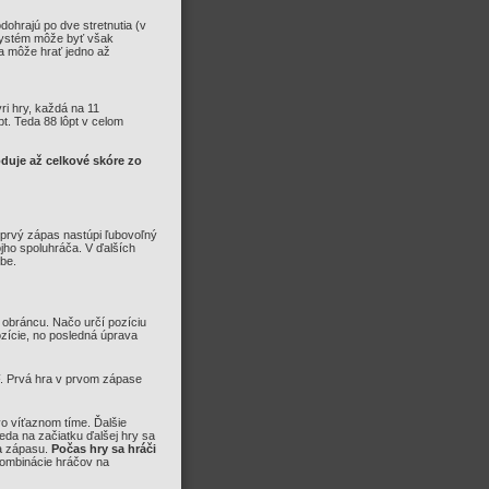
dohrajú po dve stretnutia (v
 Systém môže byť však
sa môže hrať jedno až
ri hry, každá na 11
pt. Teda 88 lôpt v celom
duje až celkové skóre zo
Na prvý zápas nastúpi ľubovoľný
jho spoluhráča. V ďalších
be.
a obráncu. Načo určí pozíciu
zície, no posledná úprava
. Prvá hra v prvom zápase
vo víťaznom tíme. Ďalšie
eda na začiatku ďalšej hry sa
ca zápasu.
Počas hry sa hráči
kombinácie hráčov na