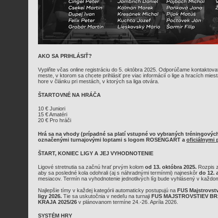
AKO SA PRIHLÁSIŤ?
Vyplňte včas online registráciu do 5. októbra 2025. Odporúčame kontaktovať
meste, v ktorom sa chcete prihlásiť pre viac informácií o lige a hracích mie
hore v článku pri mestách, v ktorých sa liga otvára.
ŠTARTOVNÉ NA HRÁČA
10 € Juniori
15 € Amatéri
20 € Pro hráči
Hrá sa na vhody (prípadné sa platí vstupné vo vybraných tréningových
označenými turnajovými loptami s logom ROSENGART a
oficiálnymi 
ŠTART, KONIEC LIGY A JEJ VYHODNOTENIE
Ligové stretnutia sa začnú hrať prvým kolom
od 13. októbra 2025.
Rozpis z
aby sa posledné kola odohrali (aj s náhradnými termínmi) najneskôr
do 12. 
mesiacov. Termín na vyhodnotenie jednotlivých líg bude vyhlásený v každo
Najlepšie tímy v každej kategórii automaticky postupujú na
FUS Majstrovs
ligy 2026.
Tie sa uskutočnia v nedeľu na turnaji
FUS MAJSTROVSTIEV B
KRAJA 2025/26
v plánovanom termíne 24.-26. Apríla 2026.
SYSTÉM HRY