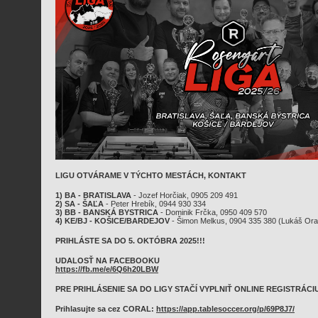
LIGU OTVÁRAME V TÝCHTO MESTÁCH, KONTAKT
1) BA - BRATISLAVA
- Jozef Horčiak, 0905 209 491
2) SA - ŠAĽA
- Peter Hrebík, 0944 930 334
3) BB - BANSKÁ BYSTRICA
- Dominik Frčka, 0950 409 570
4)
KE/BJ - KOŠICE/BARDEJOV
- Šimon Melkus, 0904 335 380 (Lukáš Ora
PRIHLÁSTE SA DO 5. OKTÓBRA 2025!!!
UDALOSŤ NA FACEBOOKU
https://fb.me/e/6Q6h20LBW
PRE PRIHLÁSENIE SA DO LIGY STAČÍ VYPLNIŤ ONLINE REGISTRÁCI
Prihlasujte sa cez CORAL:
https://app.tablesoccer.org/p/69P8J7/