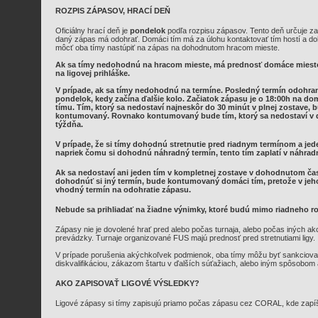
ROZPIS ZÁPASOV, HRACÍ DEŇ
Oficiálny hrací deň je
pondelok
podľa rozpisu zápasov. Tento deň určuje za
daný zápas má odohrať. Domáci tím má za úlohu kontaktovať tím hostí a do
môcť oba tímy nastúpiť na zápas na dohodnutom hracom mieste.
Ak sa tímy nedohodnú na hracom mieste, má prednosť domáce mies
na ligovej prihláške.
V prípade, ak sa tímy nedohodnú na termíne. Posledný termín odohrani
pondelok, kedy začína ďalšie kolo. Začiatok zápasu je o 18:00h na
tímu. Tím, ktorý sa nedostaví najneskôr do 30 minút v plnej zostave,
kontumovaný. Rovnako kontumovaný bude tím, ktorý sa nedostaví v
týždňa.
V prípade, že si tímy dohodnú stretnutie pred riadnym termínom a jed
napriek čomu si dohodnú náhradný termín, tento tím zaplatí v náhrad
Ak sa nedostaví ani jeden tím v kompletnej zostave v dohodnutom č
dohodnúť si iný termín, bude kontumovaný domáci tím, pretože v jeho 
vhodný termín na odohratie zápasu.
Nebude sa prihliadať na žiadne výnimky, ktoré budú mimo riadneho r
Zápasy nie je dovolené hrať pred alebo počas turnaja, alebo počas iných akc
prevádzky. Turnaje organizované FUS majú prednosť pred stretnutiami ligy.
V prípade porušenia akýchkoľvek podmienok, oba tímy môžu byť sankciova
diskvalifikáciou, zákazom štartu v ďalších súťažiach, alebo iným spôsobom 
AKO ZAPISOVAŤ LIGOVÉ VÝSLEDKY?
Ligové zápasy si tímy zapisujú priamo počas zápasu cez CORAL, kde zapí