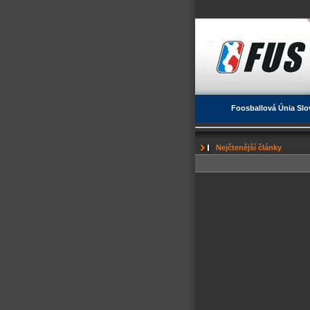
Foosballová Únia Slo
Nejčtenější články