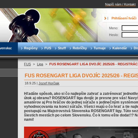
Napíš nám / Kontakt
Prihlásení hráči
Meno:
Heslo:
venska:
Regióny
FUS
Stuff
Rebríčky
Turnaje
Kalendár
Di
FUS
>
Liga
>
FUS ROSENGART LIGA DVOJÍC 2025/26 - REGISTRÁC
FUS ROSENGART LIGA DVOJÍC 2025/26 - REGI
18.9.25 |
Jozef Horčiak
Hľadáte spôsob, ako si čo najlepšie zahrať a zatrénovať jednotli
útok aj obranu? ROSENGART liga dvojíc je presne pre vás! Navyš
amatérov aj Pro hráčov do jednej súťaže s jedinečným systémom
vyhodnocovania na konci súťaže. Všetci majú o čo hrať a tie naj
postupujú na Majstrovstvá Slovenska ROSENGART ligy. Túto sez
šiestich mestách po celom Slovensku. Čo k tomu ešte dodať!? Náj
nami!