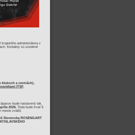
 krajského administrátora v
stach. Kontakty sú uvedené
 kluboch a centrách),
pravidlami ITSF
.
ápasov bude nastavený tak,
apríla 2026.
Teda bude trvať 6
m meste zvlášť.
tvá Slovenska ROSENGART
RATISLAVSKÉHO