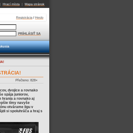
|
Hrací místa
|
Mapa stránok
Registrácia
/
Heslo
PRÍHLÁSIŤ SA
skusia
IA!
STRÁCIA!
Přečteno: 828×
vcov, dvojice a rovnako
e spája juniorov,
 hrania a rovnako aj
lepšie tímy navyše
ónu otvárame ligu v
di si spoluhráča a hraj s