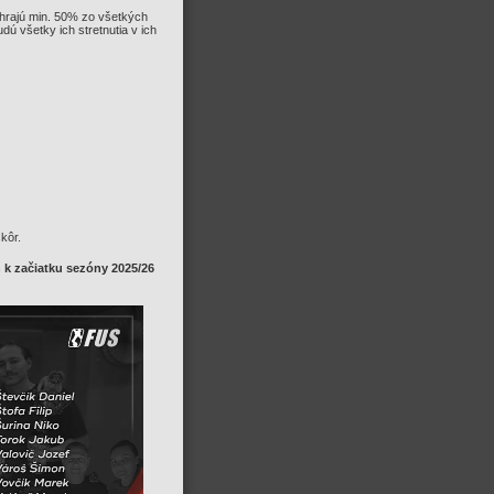
ohrajú min. 50% zo všetkých
ú všetky ich stretnutia v ich
kôr.
n
k začiatku sezóny 2025/26