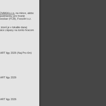
AKIA s.r.o.
na mince, alebo
é podmienky pre hranie
oosbar (FCB), FoosArt o.z.
ktoré je v lokalite danej
domáce zápasy na tomto hracom
RT ligy 2026 (Naj Pro tím)
ART ligy 2026
ART ligy 2026