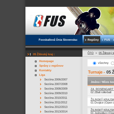
Foosballová Únia Slovenska:
Regióny
FUS
ČFO
>
05 Žilinský 
05 Žilinský kraj :
Homepage
všechny
Správy z regiónov
Kontakty
Turnaje -
05 Ž
Liga
Sezóna 2006/2007
Jméno / Místo ko
Sezóna 2007/2008
Sezóna 2008/2009
ZA_ROSENGART 
02 2Ball rollerball
Sezóna 2009/2010
Sezóna 2010/2011
ŽILINSKÝ KRAJS
Sezóna 2011/2012
01 Dvojice (Open 
Sezóna 2012/2013
ŽILINSKÝ KRAJS
Sezóna 2013/2014
01 Jednotlivci (Op