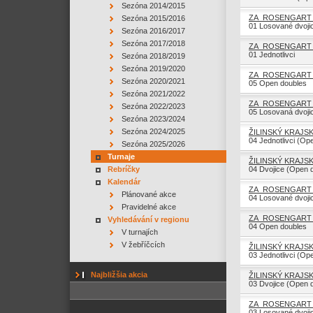
Sezóna 2014/2015
ZA_ROSENGART C
Sezóna 2015/2016
01 Losované dvoji
Sezóna 2016/2017
Sezóna 2017/2018
ZA_ROSENGART 
01 Jednotlivci
Sezóna 2018/2019
Sezóna 2019/2020
ZA_ROSENGART 
Sezóna 2020/2021
05 Open doubles
Sezóna 2021/2022
ZA_ROSENGART C
Sezóna 2022/2023
05 Losovaná dvoji
Sezóna 2023/2024
Sezóna 2024/2025
ŽILINSKÝ KRAJSK
04 Jednotlivci (Op
Sezóna 2025/2026
Turnaje
ŽILINSKÝ KRAJSK
Rebríčky
04 Dvojice (Open 
Kalendár
ZA_ROSENGART C
Plánované akce
04 Losované dvoji
Pravidelné akce
ZA_ROSENGART 
Vyhledávání v regionu
04 Open doubles
V turnajích
V žebříčcích
ŽILINSKÝ KRAJSK
03 Jednotlivci (Op
Najbližšia akcia
ŽILINSKÝ KRAJSK
03 Dvojice (Open 
ZA_ROSENGART C
03 Losované dvoji