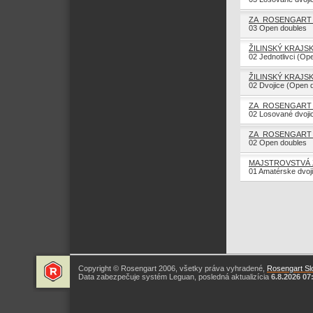
ZA_ROSENGART 
03 Open doubles
ŽILINSKÝ KRAJSK
02 Jednotlivci (Op
ŽILINSKÝ KRAJSK
02 Dvojice (Open 
ZA_ROSENGART C
02 Losované dvoji
ZA_ROSENGART 
02 Open doubles
MAJSTROVSTVÁ Ž
01 Amatérske dvoj
Copyright © Rosengart 2006, všetky práva vyhradené,
Rosengart Slo
Data zabezpečuje systém Leguan, posledná aktualizícia
6.8.2026 07