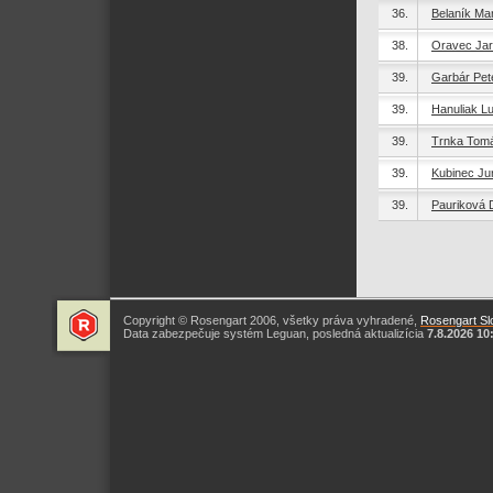
36.
Belaník Ma
38.
Oravec Jar
39.
Garbár Pet
39.
Hanuliak L
39.
Trnka Tom
39.
Kubinec Jur
39.
Pauriková 
Copyright © Rosengart 2006, všetky práva vyhradené,
Rosengart Slo
Data zabezpečuje systém Leguan, posledná aktualizícia
7.8.2026 10