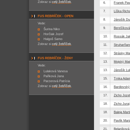
Zobraz si
celý žebříček
.
6.
Franek Pav
7.
Líška Rich
FUS REBRÍČEK - OPEN
8.
Jánošík D
Vede:
9.
Berešíková
Šurina Niko
Horčiak Jozef
10.
Rossák Ja
Halgoš Samo
Zobraz si
celý žebříček
.
11.
Struharňan
12.
Strásky Ma
FUS REBRÍČEK - ŽENY
13.
Mojský Mat
Vede:
13.
Jánošík Lu
Lulaková Vanesa
Paňková Jana
15.
Trnka Ada
Parzerová Patrícia
Zobraz si
celý žebříček
.
16.
Bardiovský
17.
Zicho Joze
18.
Zicho Juraj
18.
Baleja Mart
20.
Pavlík Mari
21.
Belaníková