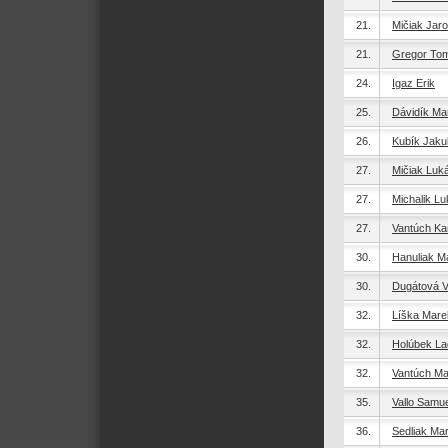
21.
Mičiak Jaro
21.
Gregor To
24.
Igaz Erik
25.
Dávidík Mar
26.
Kubík Jaku
27.
Mičiak Luk
27.
Michalik L
27.
Vantúch Ka
30.
Hanuliak M
30.
Dugátová V
32.
Líška Mare
32.
Holúbek La
32.
Vantúch Ma
35.
Vallo Samue
36.
Sedliak Mar