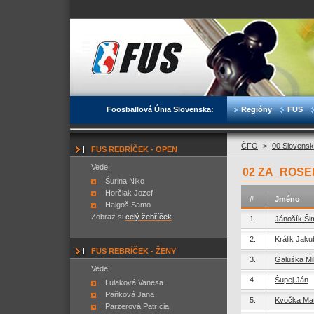
Foosballová Únia Slovenska:
Regióny
FUS
ČFO
>
00 Slovensk
FUS REBRÍČEK - OPEN
Vede:
02 ZA_ROSE
Šurina Niko
Horčiak Jozef
#
Jméno
Halgoš Samo
Zobraz si
celý žebříček
.
1.
Jánošík Ši
2.
Králik Jaku
FUS REBRÍČEK - ŽENY
3.
Galuška Mi
Vede:
4.
Šupej Ján
Lulaková Vanesa
Paňková Jana
5.
Kvočka Mat
Parzerová Patrícia