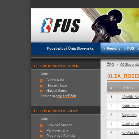
Foosballová Únia Slovenska:
Regióny
FUS
ČFO
>
00 Slovensk
FUS REBRÍČEK - OPEN
Vede:
01 ZA_ROSE
Šurina Niko
Horčiak Jozef
#
Jméno
Halgoš Samo
Zobraz si
celý žebříček
.
1.
Jánošík Ši
2.
Králik Jaku
FUS REBRÍČEK - ŽENY
3.
Šupej Ján
Vede:
4.
Galuška Mi
Lulaková Vanesa
Paňková Jana
5.
Kvočka Mat
Parzerová Patrícia