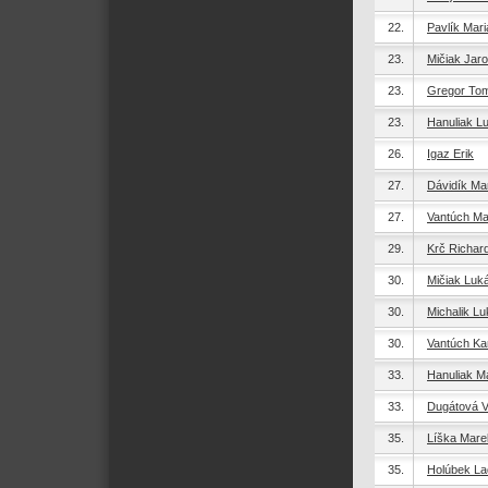
22.
Pavlík Mari
23.
Mičiak Jaro
23.
Gregor To
23.
Hanuliak L
26.
Igaz Erik
27.
Dávidík Mar
27.
Vantúch Ma
29.
Krč Richar
30.
Mičiak Luk
30.
Michalik L
30.
Vantúch Ka
33.
Hanuliak M
33.
Dugátová V
35.
Líška Mare
35.
Holúbek La