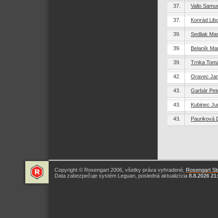
37.
Vallo Samue
37.
Konrád Lib
39.
Sedliak Mar
39.
Belaník Ma
39.
Trnka Tom
42.
Oravec Jar
43.
Garbár Pet
43.
Kubinec Jur
43.
Pauriková 
Copyright © Rosengart 2006, všetky práva vyhradené,
Rosengart Slo
Data zabezpečuje systém Leguan, posledná aktualizícia
8.8.2026 21