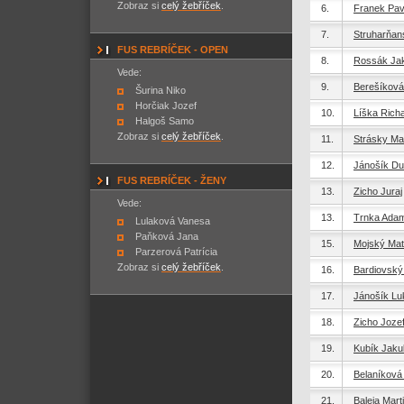
Zobraz si
celý žebříček
.
6.
Franek Pav
7.
Struharňan
FUS REBRÍČEK - OPEN
8.
Rossák Ja
Vede:
9.
Berešíková
Šurina Niko
Horčiak Jozef
10.
Líška Rich
Halgoš Samo
Zobraz si
celý žebříček
.
11.
Strásky Ma
12.
Jánošík D
FUS REBRÍČEK - ŽENY
13.
Zicho Juraj
Vede:
13.
Trnka Ada
Lulaková Vanesa
Paňková Jana
15.
Mojský Mat
Parzerová Patrícia
Zobraz si
celý žebříček
.
16.
Bardiovský
17.
Jánošík Lu
18.
Zicho Joze
19.
Kubík Jaku
20.
Belaníková
21.
Baleja Mart