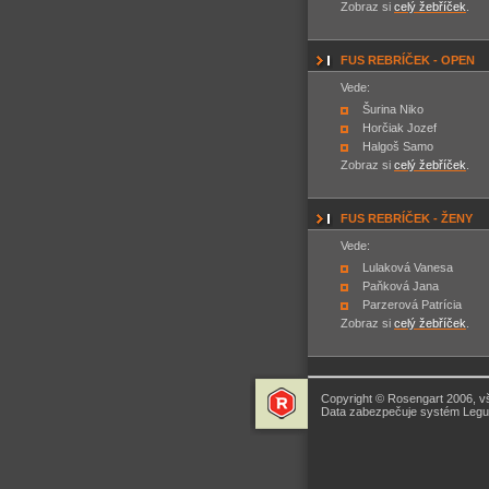
Zobraz si
celý žebříček
.
FUS REBRÍČEK - OPEN
Vede:
Šurina Niko
Horčiak Jozef
Halgoš Samo
Zobraz si
celý žebříček
.
FUS REBRÍČEK - ŽENY
Vede:
Lulaková Vanesa
Paňková Jana
Parzerová Patrícia
Zobraz si
celý žebříček
.
Copyright © Rosengart 2006, v
Data zabezpečuje systém Legua