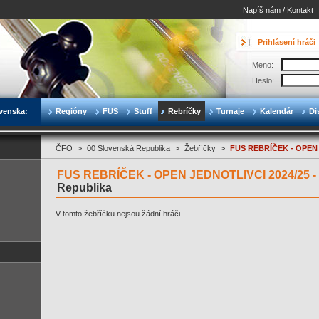
Napíš nám / Kontakt
Prihlásení hráči
Meno:
Heslo:
venska:
Regióny
FUS
Stuff
Rebríčky
Turnaje
Kalendár
Di
ČFO
>
00 Slovenská Republika
>
Žebříčky
>
FUS REBRÍČEK - OPEN 
FUS REBRÍČEK - OPEN JEDNOTLIVCI 2024/25 -
Republika
V tomto žebříčku nejsou žádní hráči.