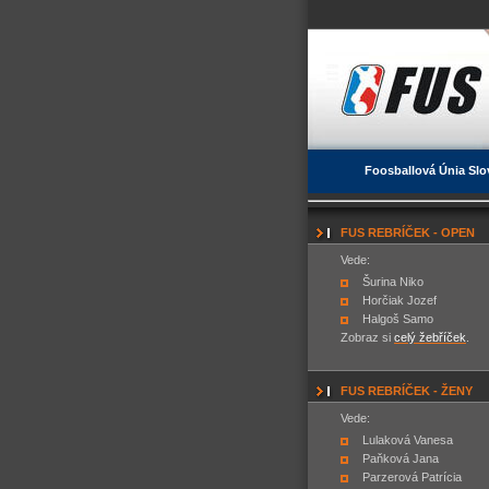
Foosballová Únia Slo
FUS REBRÍČEK - OPEN
Vede:
Šurina Niko
Horčiak Jozef
Halgoš Samo
Zobraz si
celý žebříček
.
FUS REBRÍČEK - ŽENY
Vede:
Lulaková Vanesa
Paňková Jana
Parzerová Patrícia