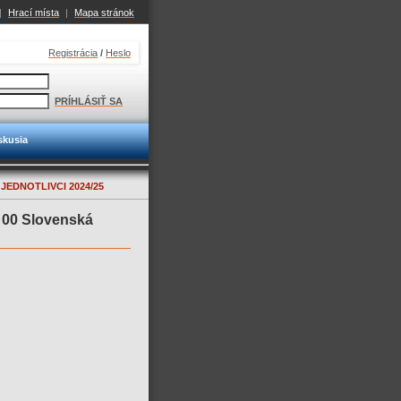
|
Hrací místa
|
Mapa stránok
Registrácia
/
Heslo
PRÍHLÁSIŤ SA
skusia
JEDNOTLIVCI 2024/25
00 Slovenská