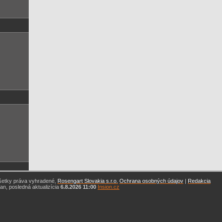
šetky práva vyhradené,
Rosengart Slovakia s.r.o.
Ochrana osobných údajov
|
Redakcia
n, posledná aktualizícia
6.8.2026 11:00
Insion.cz