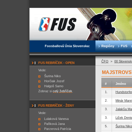
Foosballová Únia Slovenska:
Regióny
FUS
ČFO
>
00 Slovensk
FUS REBRÍČEK - OPEN
Vede:
MAJSTROVST
Šurina Niko
Horčiak Jozef
#
Jméno
Halgoš Samo
Zobraz si
celý žebříček
.
1.
Hundstorfe
2.
Minár Mare
FUS REBRÍČEK - ŽENY
3.
Jalakša Mar
Vede:
3.
Liček Deni
Lulaková Vanesa
Paňková Jana
5.
Šurina Niko
Parzerová Patrícia