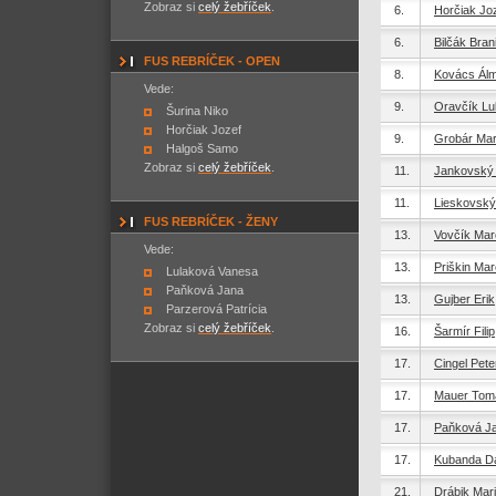
Zobraz si
celý žebříček
.
6.
Horčiak Jo
6.
Bilčák Bran
FUS REBRÍČEK - OPEN
8.
Kovács Ál
Vede:
9.
Oravčík L
Šurina Niko
Horčiak Jozef
9.
Grobár Mar
Halgoš Samo
Zobraz si
celý žebříček
.
11.
Jankovský
11.
Lieskovský
FUS REBRÍČEK - ŽENY
13.
Vovčík Mar
Vede:
13.
Priškin Ma
Lulaková Vanesa
Paňková Jana
13.
Gujber Erik
Parzerová Patrícia
Zobraz si
celý žebříček
.
16.
Šarmír Filip
17.
Cingel Pete
17.
Mauer Tom
17.
Paňková J
17.
Kubanda D
21.
Drábik Mar