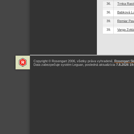
36.
Trnka Rast
36.
Babková Lu
39.
Remiar Pav
39.
Varga Zoltá
Copyright © Rosengart 2006, všetky práva vyhradené,
Rosengart Slo
Data zabezpečuje systém Leguan, posledná aktualizícia
7.8.2026 19