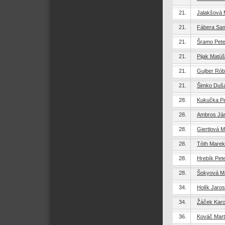
21.
Jalakšová 
21.
Fábera Sa
21.
Šramo Pete
21.
Pijak Matúš
21.
Gujber Rób
21.
Šimko Duš
28.
Kukučka Pe
28.
Ambros Já
28.
Giertlová M
28.
Tóth Marek
28.
Hrebík Pet
28.
Šokyová M
34.
Holík Jaros
34.
Žáček Karo
36.
Kováč Mart