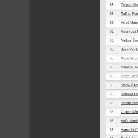
65.
Ferenc Mir
65.
Rajčan Pet
65.
Vereš Mate
65.
Matisková N
65.
Melkus Ši
65.
Buža Patrik
65.
Murányi Lu
65.
Mihalčin Do
65.
Ganz Tom
65.
Starovič Ma
65.
Řehulka Er
65.
Hrebík Pet
65.
Gujber Rób
65.
Holík Marti
65.
Hamerlík R