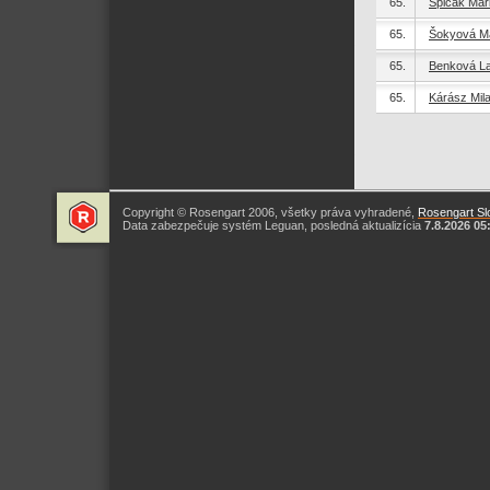
65.
Špičák Mar
65.
Šokyová M
65.
Benková L
65.
Kárász Mil
Copyright © Rosengart 2006, všetky práva vyhradené,
Rosengart Slo
Data zabezpečuje systém Leguan, posledná aktualizícia
7.8.2026 05