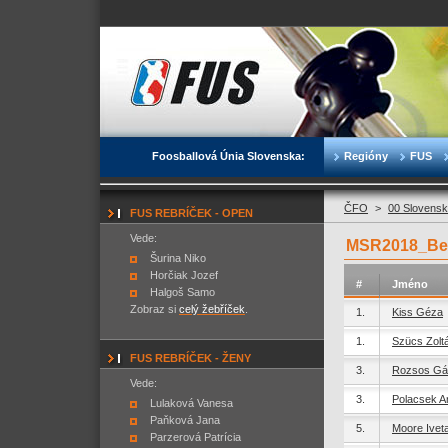
Foosballová Únia Slovenska:
Regióny
FUS
ČFO
>
00 Slovensk
FUS REBRÍČEK - OPEN
Vede:
MSR2018_Bes
Šurina Niko
Horčiak Jozef
#
Jméno
Halgoš Samo
Zobraz si
celý žebříček
.
1.
Kiss Géza
1.
Szücs Zolt
FUS REBRÍČEK - ŽENY
3.
Rozsos Gá
Vede:
3.
Polacsek A
Lulaková Vanesa
Paňková Jana
5.
Moore Ivet
Parzerová Patrícia