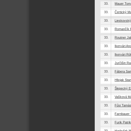
33.
Mauer Tom
33.
Čertický Ma
33.
Lieskovský
33.
Romančík 
33.
Routner Ja
33.
Ikervári An
33.
Ikervári Ró
33.
Jurčišin Ra
33.
Fábera Sa
33.
Hlivjak Stan
33.
Šlepecký E
33.
Vašková Má
33.
Fűsi Tamá
33.
Farnbauer
33.
Furik Patrik
33.
Harbuľak M