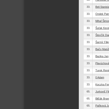
33.
Beli Stanisl
33.
Ondek Patr
33.
Mihaľ Šimo
33.
Šuťak Kevi
33.
Števčík Dan
33.
Šarmír Filip
33.
Bačo Matú
33.
Bazika Jan
33.
Plavúchová 
33.
Turek Ren
33.
0 Adam
33.
Koczka Fe
65.
Jurkovič Fil
65.
Bilčák Bran
65.
Paňková J