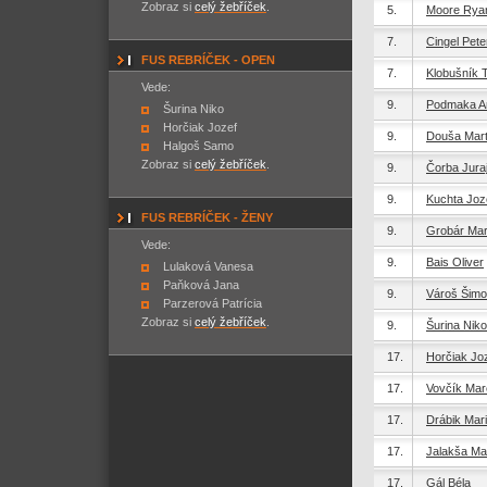
Zobraz si
celý žebříček
.
5.
Moore Rya
7.
Cingel Pete
FUS REBRÍČEK - OPEN
7.
Klobušník 
Vede:
9.
Podmaka A
Šurina Niko
Horčiak Jozef
9.
Douša Mart
Halgoš Samo
Zobraz si
celý žebříček
.
9.
Čorba Jura
9.
Kuchta Joz
FUS REBRÍČEK - ŽENY
9.
Grobár Mar
Vede:
9.
Bais Oliver
Lulaková Vanesa
Paňková Jana
9.
Vároš Šim
Parzerová Patrícia
Zobraz si
celý žebříček
.
9.
Šurina Niko
17.
Horčiak Jo
17.
Vovčík Mar
17.
Drábik Mar
17.
Jalakša Mar
17.
Gál Béla