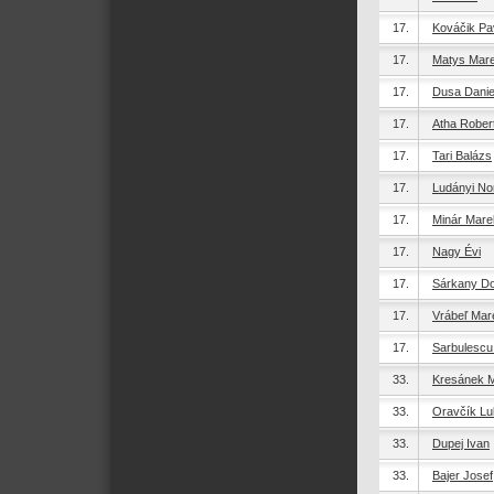
17.
Kováčik Pa
17.
Matys Mar
17.
Dusa Danie
17.
Atha Rober
17.
Tari Balázs
17.
Ludányi No
17.
Minár Mare
17.
Nagy Évi
17.
Sárkany Do
17.
Vrábeľ Mar
17.
Sarbulescu
33.
Kresánek M
33.
Oravčík L
33.
Dupej Ivan
33.
Bajer Josef