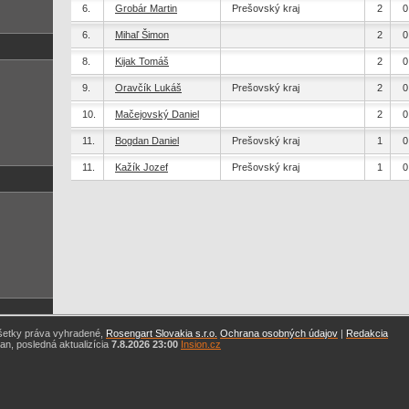
6.
Grobár Martin
Prešovský kraj
2
0
6.
Mihaľ Šimon
2
0
8.
Kijak Tomáš
2
0
9.
Oravčík Lukáš
Prešovský kraj
2
0
10.
Mačejovský Daniel
2
0
11.
Bogdan Daniel
Prešovský kraj
1
0
11.
Kažík Jozef
Prešovský kraj
1
0
šetky práva vyhradené,
Rosengart Slovakia s.r.o.
Ochrana osobných údajov
|
Redakcia
n, posledná aktualizícia
7.8.2026 23:00
Insion.cz