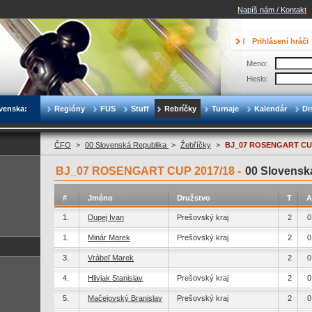
Napíš nám / Kontakt
Prihlásení hráči
Meno:
Heslo:
venska:
Regióny
FUS
Stuff
Rebríčky
Turnaje
Kalendár
Di
ČFO
>
00 Slovenská Republika
>
Žebříčky
>
BJ_07 ROSENGART CUP
BJ_07 ROSENGART CUP 2017/18 -
00 Slovensk
#
Jméno
Družstvo
T
A
1.
Dupej Ivan
Prešovský kraj
2
0
1.
Minár Marek
Prešovský kraj
2
0
3.
Vrábeľ Marek
2
0
4.
Hlivjak Stanislav
Prešovský kraj
2
0
5.
Mačejovský Branislav
Prešovský kraj
2
0