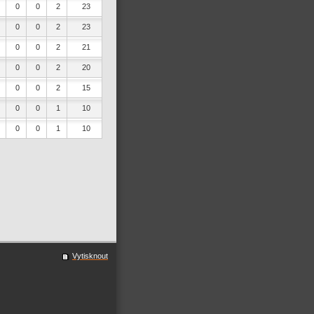
0
0
2
23
0
0
2
23
0
0
2
21
0
0
2
20
0
0
2
15
0
0
1
10
0
0
1
10
Vytisknout