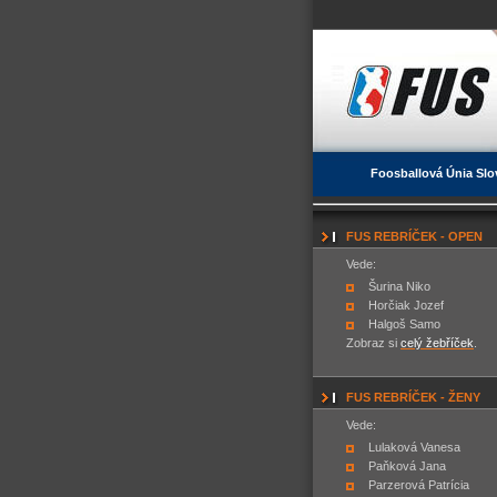
Foosballová Únia Slo
FUS REBRÍČEK - OPEN
Vede:
Šurina Niko
Horčiak Jozef
Halgoš Samo
Zobraz si
celý žebříček
.
FUS REBRÍČEK - ŽENY
Vede:
Lulaková Vanesa
Paňková Jana
Parzerová Patrícia