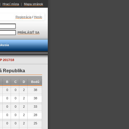
|
Hrací místa
|
Mapa stránok
Registrácia
/
Heslo
PRÍHLÁSIŤ SA
skusia
 2017/18
á Republika
B
C
D
Bodů
0
0
2
38
0
0
2
38
0
0
2
33
0
0
2
28
0
0
2
25