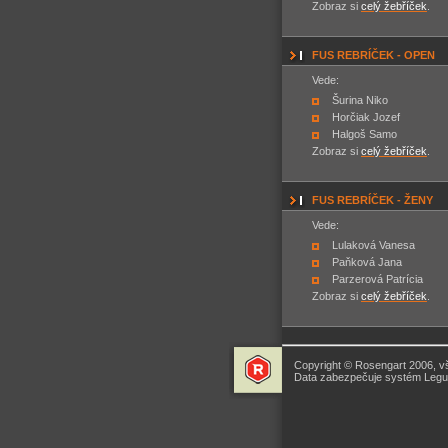
Zobraz si
celý žebříček
.
FUS REBRÍČEK - OPEN
Vede:
Šurina Niko
Horčiak Jozef
Halgoš Samo
Zobraz si
celý žebříček
.
FUS REBRÍČEK - ŽENY
Vede:
Lulaková Vanesa
Paňková Jana
Parzerová Patrícia
Zobraz si
celý žebříček
.
Copyright © Rosengart 2006, v
Data zabezpečuje systém Legua