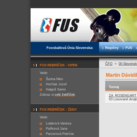
Foosballová Únia Slovenska:
Regióny
FUS
ČFO
>
00 Slovensk
FUS REBRÍČEK - OPEN
Vede:
Martin Dávidí
Šurina Niko
Horčiak Jozef
Turnaj
Halgoš Samo
Zobraz si
celý žebříček
.
ZA_ROSENGART C
03 Losované dvoji
FUS REBRÍČEK - ŽENY
Vede:
Lulaková Vanesa
Paňková Jana
Parzerová Patrícia