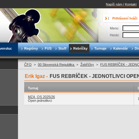
Napíš nám / Kontakt
Prihlásení hráči
Meno:
Heslo:
venska:
Regióny
FUS
Stuff
Rebríčky
Turnaje
Kalendár
Di
ČFO
>
00 Slovenská Republika
>
Žebříčky
>
FUS REBRÍČEK - JEDN
Erik Igaz -
FUS REBRÍČEK - JEDNOTLIVCI OPE
Turnaj
MZA_OS 2025/26
Open jednotlivci