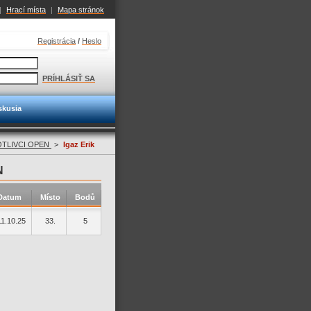
|
Hrací místa
|
Mapa stránok
Registrácia
/
Heslo
PRÍHLÁSIŤ SA
skusia
OTLIVCI OPEN
>
Igaz Erik
N
Datum
Místo
Bodů
11.10.25
33.
5