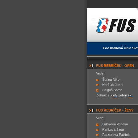
Foosballová Únia Slo
FUS REBRÍČEK - OPEN
Vede:
Šurina Niko
Horčiak Jozef
Halgoš Samo
Zobraz si
celý žebříček
.
FUS REBRÍČEK - ŽENY
Vede:
Lulaková Vanesa
Paňková Jana
Parzerová Patrícia