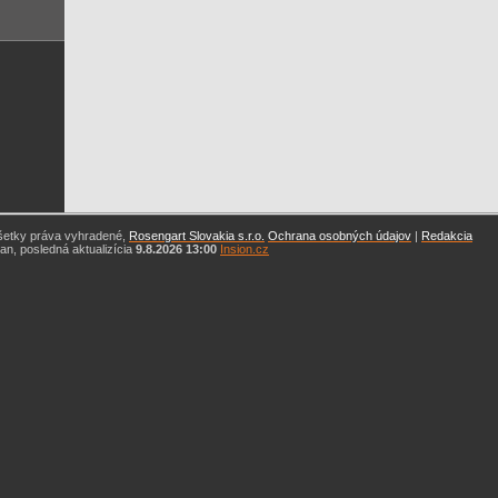
šetky práva vyhradené,
Rosengart Slovakia s.r.o.
Ochrana osobných údajov
|
Redakcia
n, posledná aktualizícia
9.8.2026 13:00
Insion.cz