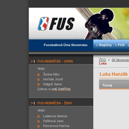
Foosballová Únia Slovenska:
Regióny
FUS
ČFO
>
00 Slovensk
FUS REBRÍČEK - OPEN
Luka
Vede:
Luka Hanzlik
Šurina Niko
Horčiak Jozef
Halgoš Samo
Turnaj
Zobraz si
celý žebříček
.
FUS REBRÍČEK - ŽENY
Vede:
Lulaková Vanesa
Paňková Jana
Parzerová Patrícia