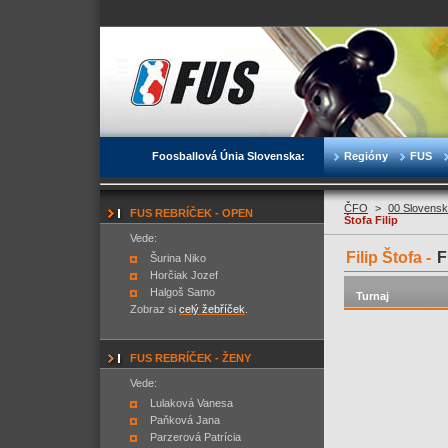
Foosballová Únia Slovenska:
Regióny
FUS
ČFO
>
00 Slovensk
FUS REBRÍČEK - OPEN
Štofa Filip
Vede:
Filip Štofa -
F
Šurina Niko
Horčiak Jozef
Halgoš Samo
Turnaj
Zobraz si
celý žebříček
.
FUS REBRÍČEK - ŽENY
Vede:
Lulaková Vanesa
Paňková Jana
Parzerová Patrícia