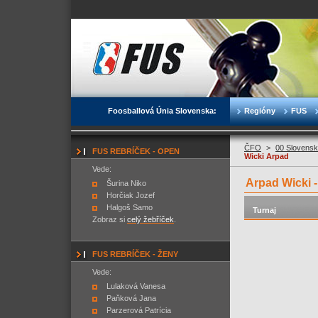
Foosballová Únia Slovenska:
Regióny
FUS
ČFO
>
00 Slovensk
FUS REBRÍČEK - OPEN
Wicki Arpad
Vede:
Arpad Wicki 
Šurina Niko
Horčiak Jozef
Halgoš Samo
Turnaj
Zobraz si
celý žebříček
.
FUS REBRÍČEK - ŽENY
Vede:
Lulaková Vanesa
Paňková Jana
Parzerová Patrícia