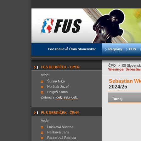
Foosballová Únia Slovenska:
Regióny
FUS
ČFO
>
00 Slovensk
FUS REBRÍČEK - OPEN
Wiesinger Sebastia
Vede:
Sebastian Wi
Šurina Niko
2024/25
Horčiak Jozef
Halgoš Samo
Zobraz si
celý žebříček
.
Turnaj
FUS REBRÍČEK - ŽENY
Vede:
Lulaková Vanesa
Paňková Jana
Parzerová Patrícia