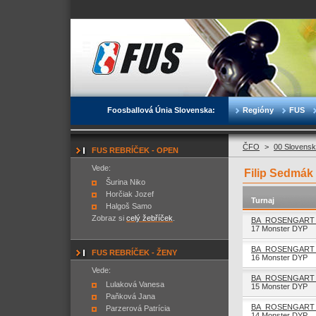
Foosballová Únia Slovenska:
Regióny
FUS
ČFO
>
00 Slovensk
FUS REBRÍČEK - OPEN
Vede:
Filip Sedmák
Šurina Niko
Horčiak Jozef
Turnaj
Halgoš Samo
Zobraz si
celý žebříček
.
BA_ROSENGART 
17 Monster DYP
BA_ROSENGART 
FUS REBRÍČEK - ŽENY
16 Monster DYP
Vede:
BA_ROSENGART 
Lulaková Vanesa
15 Monster DYP
Paňková Jana
BA_ROSENGART 
Parzerová Patrícia
14 Monster DYP