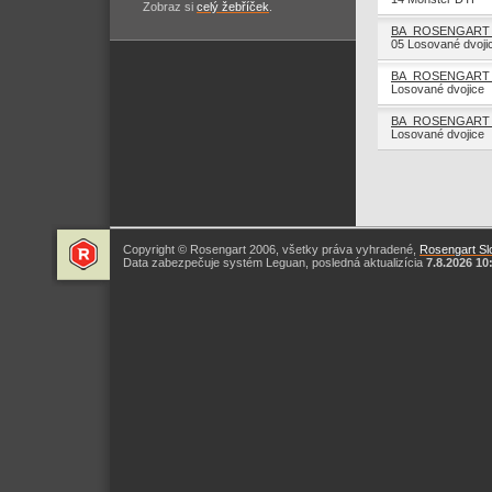
Zobraz si
celý žebříček
.
BA_ROSENGART 
05 Losované dvoji
BA_ROSENGART 
Losované dvojice
BA_ROSENGART 
Losované dvojice
Copyright © Rosengart 2006, všetky práva vyhradené,
Rosengart Slo
Data zabezpečuje systém Leguan, posledná aktualizícia
7.8.2026 10